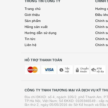
THÔNG TIN CÔNG TY
CHÍNH 
Trang chủ
Hướng 
Giới thiệu
Điều kh
Sản phẩm
Chính s
Hãng sản xuất
Chính s
Hướng dẫn sử dụng
Chính s
Tin tức
Chính s
Liên hệ
Chính s
HỖ TRỢ THANH TOÁN
CÔNG TY TNHH THƯƠNG MẠI VÀ DỊCH VỤ KỸ TH
Địa chỉ ĐKKD: số 4, ngách 105/2, phố Thanh Am, P
TP.Hà Nội, Việt Nam; Số ĐKKD: 0105946549 - cấp n
lần thứ 2, ngày 05/05/2016 do Sở Kế hoạch và Đầu 