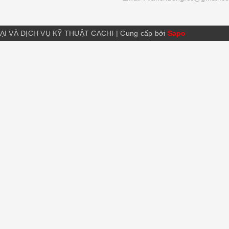
ẠI VÀ DỊCH VỤ KỸ THUẬT CACHI
|
Cung cấp bởi
Sapo