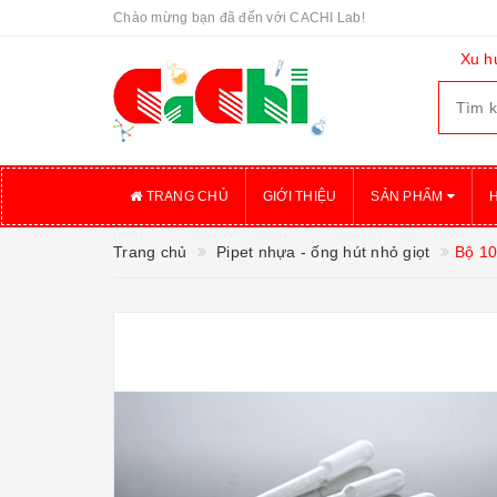
Chào mừng bạn đã đến với CACHI Lab!
Xu h
TRANG CHỦ
GIỚI THIỆU
SẢN PHẨM
Trang chủ
Pipet nhựa - ống hút nhỏ giọt
Bộ 10