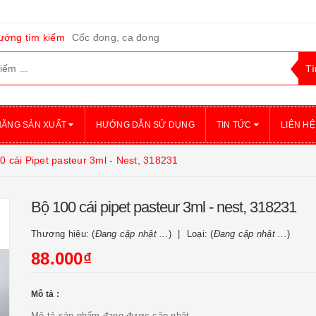
ướng tìm kiếm
Cốc đong, ca đong
HÃNG SẢN XUẤT
HƯỚNG DẪN SỬ DỤNG
TIN TỨC
LIÊN HỆ
0 cái Pipet pasteur 3ml - Nest, 318231
Bộ 100 cái pipet pasteur 3ml - nest, 318231
Thương hiệu: (
Đang cập nhật ...
)
Loại: (
Đang cập nhật ...
)
88.000₫
Mô tả :
Mô tả sản phẩm đang được cập nhật