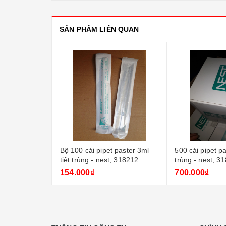
SẢN PHẨM LIÊN QUAN
aster 3ml tiệt
Bộ 100 cái pipet paster 3ml
500 cái pipet pa
8212
tiệt trùng - nest, 318212
trùng - nest, 3
154.000₫
700.000₫