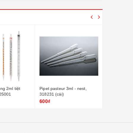
ng 2ml tiệt
Pipet pasteur 3ml - nest,
Ống mao quả
325001
318231 (cái)
600₫
27.500₫