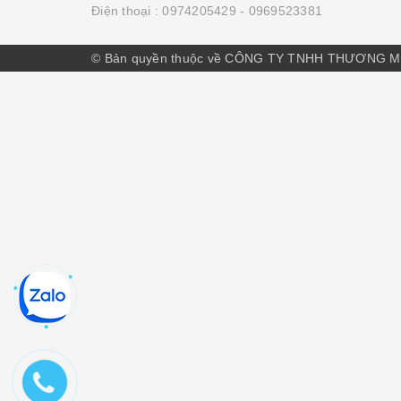
Điện thoại :
0974205429
- 0969523381
© Bản quyền thuộc về CÔNG TY TNHH THƯƠNG M