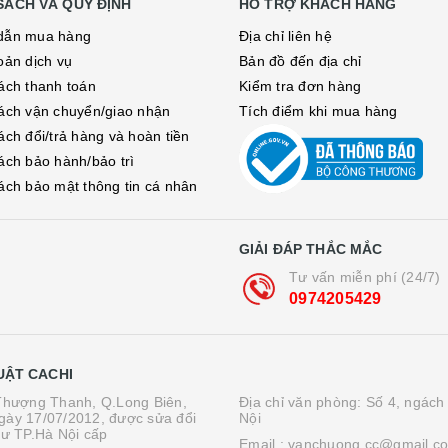
SÁCH VÀ QUY ĐỊNH
HỖ TRỢ KHÁCH HÀNG
dẫn mua hàng
Địa chỉ liên hệ
oản dịch vụ
Bản đồ đến địa chỉ
ách thanh toán
Kiểm tra đơn hàng
ách vận chuyển/giao nhận
Tích điểm khi mua hàng
ách đổi/trả hàng và hoàn tiền
ách bảo hành/bảo trì
ách bảo mật thông tin cá nhân
GIẢI ĐÁP THẮC MẮC
Tư vấn miễn phí (24/7)
0974205429
UẬT CACHI
.Thượng Thanh, Q.Long Biên,
Địa chỉ văn phòng: Số 4, ngách
gày 17/07/2012, được sửa đổi
Nội
tư TP.Hà Nội cấp
Email :
vanchuong.cc@gmail.c