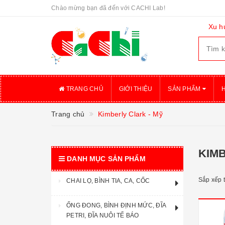
Chào mừng bạn đã đến với CACHI Lab!
Xu h
TRANG CHỦ
GIỚI THIỆU
SẢN PHẨM
Trang chủ
Kimberly Clark - Mỹ
KIMB
DANH MỤC SẢN PHẨM
Sắp xếp 
CHAI LỌ, BÌNH TIA, CA, CỐC
ỐNG ĐONG, BÌNH ĐỊNH MỨC, ĐĨA
PETRI, ĐĨA NUÔI TẾ BÁO