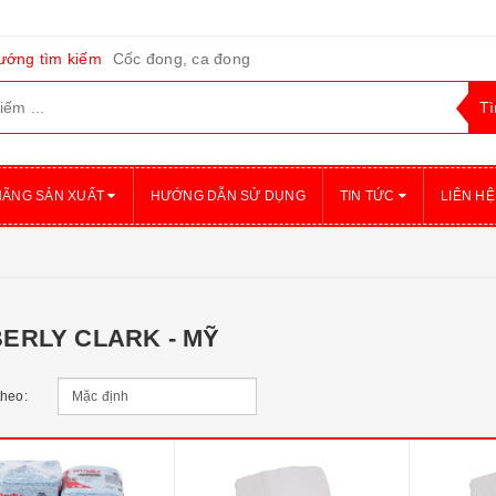
ướng tìm kiếm
Cốc đong, ca đong
HÃNG SẢN XUẤT
HƯỚNG DẪN SỬ DỤNG
TIN TỨC
LIÊN HỆ
ERLY CLARK - MỸ
theo: