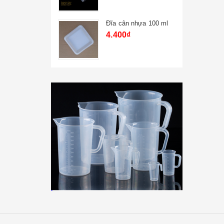
y 1 vị trí
Đĩa cân nhựa 100 ml
4.400₫
00₫