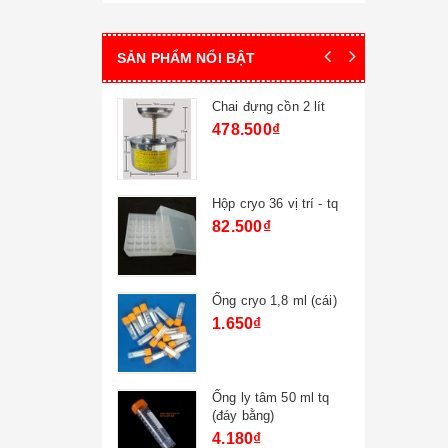
SẢN PHẨM NỔI BẬT
ng ly tâm -
Chai đựng cồn 2 lít
1.5ml - 96 vị
478.500₫
₫
 tinh
Hộp cryo 36 vị trí - tq
5x45mm
82.500₫
₫
inh 50ml -tq
Ống cryo 1,8 ml (cái)
1.650₫
pp 250ml -
Ống ly tâm 50 ml tq
(đáy bằng)
4.180₫