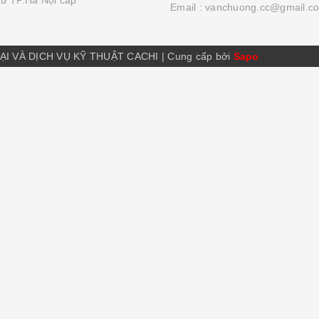
Email :
vanchuong.cc@gmail.c
ẠI VÀ DỊCH VỤ KỸ THUẬT CACHI
|
Cung cấp bởi
Sapo