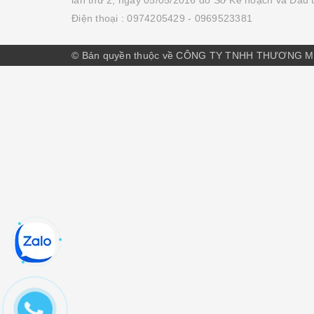
Điện thoại :
0974205429
- 0969523381
© Bản quyền thuộc về CÔNG TY TNHH THƯƠNG M