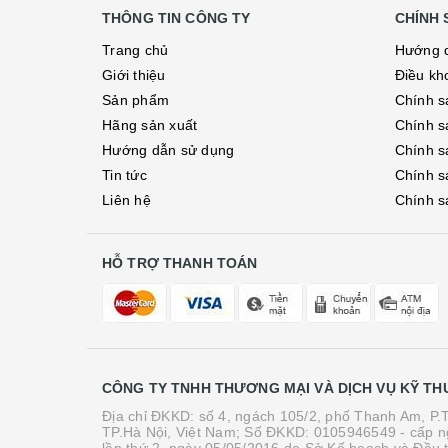
THÔNG TIN CÔNG TY
CHÍNH 
Trang chủ
Hướng 
Giới thiệu
Điều kh
Sản phẩm
Chính s
Hãng sản xuất
Chính s
Hướng dẫn sử dụng
Chính s
Tin tức
Chính s
Liên hệ
Chính s
HỖ TRỢ THANH TOÁN
CÔNG TY TNHH THƯƠNG MẠI VÀ DỊCH VỤ KỸ TH
Địa chỉ ĐKKD: số 4, ngách 105/2, phố Thanh Am, P
TP.Hà Nội, Việt Nam; Số ĐKKD: 0105946549 - cấp n
lần thứ 2, ngày 05/05/2016 do Sở Kế hoạch và Đầu 