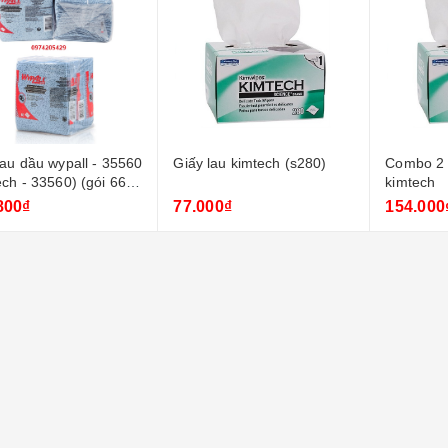
lau dầu wypall - 35560
Giấy lau kimtech (s280)
Combo 2 
ech - 33560) (gói 66
kimtech
800₫
77.000₫
154.000