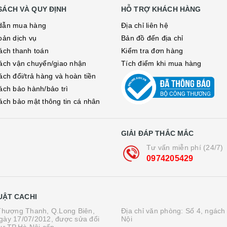
SÁCH VÀ QUY ĐỊNH
HỖ TRỢ KHÁCH HÀNG
dẫn mua hàng
Địa chỉ liên hệ
oản dịch vụ
Bản đồ đến địa chỉ
ách thanh toán
Kiểm tra đơn hàng
ách vận chuyển/giao nhận
Tích điểm khi mua hàng
ách đổi/trả hàng và hoàn tiền
ách bảo hành/bảo trì
ách bảo mật thông tin cá nhân
GIẢI ĐÁP THẮC MẮC
Tư vấn miễn phí (24/7)
0974205429
UẬT CACHI
.Thượng Thanh, Q.Long Biên,
Địa chỉ văn phòng: Số 4, ngách
gày 17/07/2012, được sửa đổi
Nội
tư TP.Hà Nội cấp