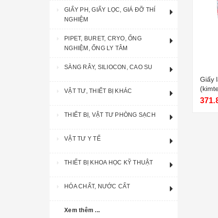
GIẤY PH, GIẤY LỌC, GIÁ ĐỠ THÍ
NGHIỆM
PIPET, BURET, CRYO, ỐNG
NGHIỆM, ỐNG LY TÂM
SÀNG RÂY, SILIOCON, CAO SU
Giấy 
(kimt
VẬT TƯ, THIẾT BỊ KHÁC
tờ)
371.
THIẾT BỊ, VẬT TƯ PHÒNG SẠCH
VẬT TƯ Y TẾ
THIẾT BỊ KHOA HỌC KỸ THUẬT
HÓA CHẤT, NƯỚC CẤT
Xem thêm ...