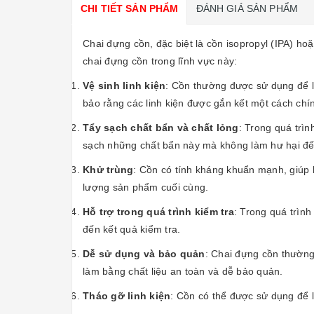
CHI TIẾT SẢN PHẨM
ĐÁNH GIÁ SẢN PHẨM
Chai đựng cồn, đặc biệt là cồn isopropyl (IPA) hoặ
chai đựng cồn trong lĩnh vực này:
Vệ sinh linh kiện
: Cồn thường được sử dụng để là
bảo rằng các linh kiện được gắn kết một cách chín
Tẩy sạch chất bẩn và chất lỏng
: Trong quá trìn
sạch những chất bẩn này mà không làm hư hại đến
Khử trùng
: Cồn có tính kháng khuẩn mạnh, giúp k
lượng sản phẩm cuối cùng.
Hỗ trợ trong quá trình kiểm tra
: Trong quá trình
đến kết quả kiểm tra.
Dễ sử dụng và bảo quản
: Chai đựng cồn thường
làm bằng chất liệu an toàn và dễ bảo quản.
Tháo gỡ linh kiện
: Cồn có thể được sử dụng để l