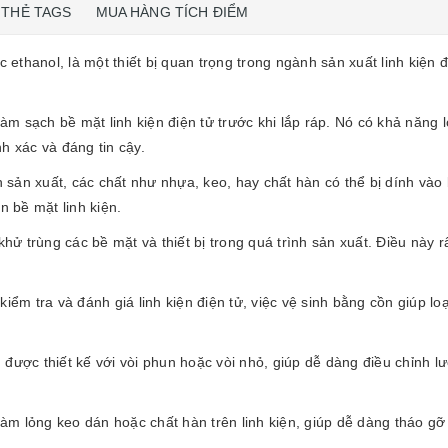
THẺ TAGS
MUA HÀNG TÍCH ĐIỂM
c ethanol, là một thiết bị quan trọng trong ngành sản xuất linh kiện
m sạch bề mặt linh kiện điện tử trước khi lắp ráp. Nó có khả năng 
h xác và đáng tin cậy.
h sản xuất, các chất như nhựa, keo, hay chất hàn có thể bị dính vào
 bề mặt linh kiện.
hử trùng các bề mặt và thiết bị trong quá trình sản xuất. Điều này 
 kiểm tra và đánh giá linh kiện điện tử, việc vệ sinh bằng cồn giúp l
 được thiết kế với vòi phun hoặc vòi nhỏ, giúp dễ dàng điều chỉnh
àm lỏng keo dán hoặc chất hàn trên linh kiện, giúp dễ dàng tháo gỡ 