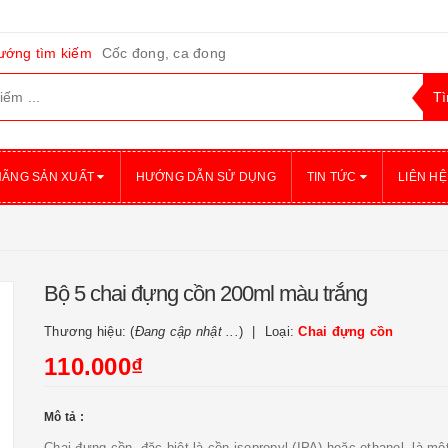
ướng tìm kiếm
Cốc đong, ca đong
HÃNG SẢN XUẤT
HƯỚNG DẪN SỬ DỤNG
TIN TỨC
LIÊN HỆ
Bộ 5 chai đựng cồn 200ml màu trắng
Thương hiệu: (
Đang cập nhật ...
)
Loại:
Chai đựng cồn
110.000₫
Mô tả :
Chai đựng cồn, đặc biệt là cồn isopropyl (IPA) hoặc ethanol, là một 