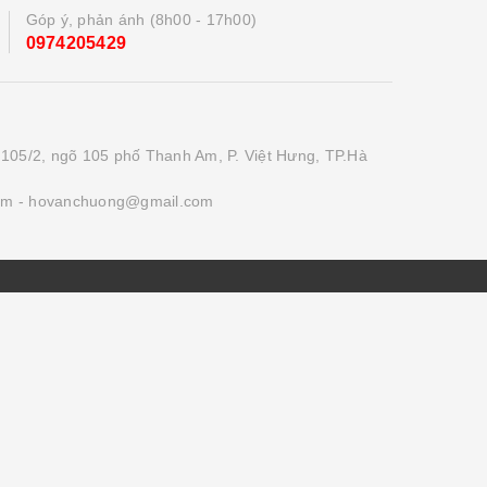
Góp ý, phản ánh (8h00 - 17h00)
0974205429
 105/2, ngõ 105 phố Thanh Am, P. Việt Hưng, TP.Hà
om
- hovanchuong@gmail.com