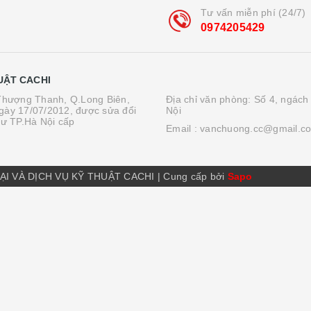
Tư vấn miễn phí (24/7)
0974205429
UẬT CACHI
.Thượng Thanh, Q.Long Biên,
Địa chỉ văn phòng: Số 4, ngách
gày 17/07/2012, được sửa đổi
Nội
tư TP.Hà Nội cấp
Email :
vanchuong.cc@gmail.c
ẠI VÀ DỊCH VỤ KỸ THUẬT CACHI
|
Cung cấp bởi
Sapo