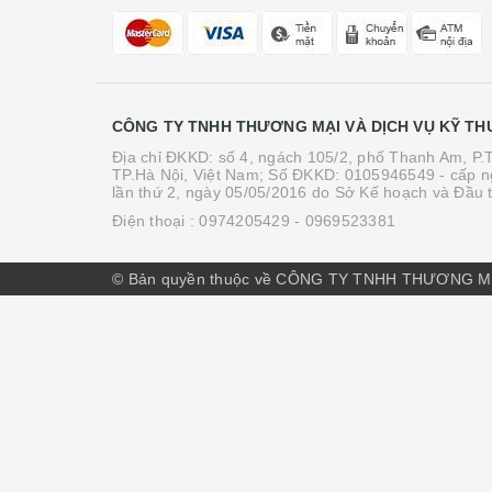
CÔNG TY TNHH THƯƠNG MẠI VÀ DỊCH VỤ KỸ TH
Địa chỉ ĐKKD: số 4, ngách 105/2, phố Thanh Am, P
TP.Hà Nội, Việt Nam; Số ĐKKD: 0105946549 - cấp n
lần thứ 2, ngày 05/05/2016 do Sở Kế hoạch và Đầu 
Điện thoại :
0974205429
- 0969523381
© Bản quyền thuộc về CÔNG TY TNHH THƯƠNG M