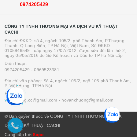
0974205429
CÔNG TY TNHH THƯƠNG MẠI VÀ DỊCH VỤ KỸ THUẬT
CACHI
Địa chỉ ĐKKD: số 4, ngách 105/2, phố Thanh Am, P.Thượng
Thanh, Q.Long Biên, TP.Hà Nội, Việt Nam; Số ĐKKD:
0105946549 - cấp ngày 17/07/2012, được sửa đổi lần thứ 2,
ngày 05/05/2016 do Sở Kế hoạch và Đầu tư TP.Hà Nội cấp
Điện thoại :
0974205429
- 0969523381
Địa chỉ văn phòng: Số 4, ngách 105/2, ngõ 105 phố Thanh Am,
P. Việt Hưng, TP.Hà Nội
Email :
vanchuong.cc@gmail.com
- hovanchuong@gmail.com
© Bản quyền thuộc về CÔNG TY TNHH THƯƠNG MẠI VÀ
DỊCH VỤ KỸ THUẬT CACHI
Cung cấp bởi
Sapo