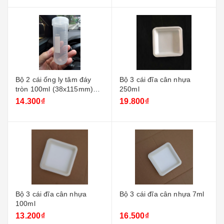
Bộ 2 cái ống ly tâm đáy
Bộ 3 cái đĩa cân nhựa
tròn 100ml (38x115mm)
250ml
nắp vặn
14.300₫
19.800₫
Bộ 3 cái đĩa cân nhựa
Bộ 3 cái đĩa cân nhựa 7ml
100ml
13.200₫
16.500₫