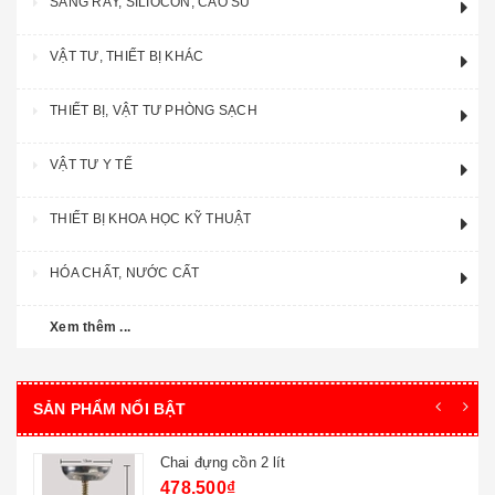
SÀNG RÂY, SILIOCON, CAO SU
VẬT TƯ, THIẾT BỊ KHÁC
THIẾT BỊ, VẬT TƯ PHÒNG SẠCH
VẬT TƯ Y TẾ
THIẾT BỊ KHOA HỌC KỸ THUẬT
HÓA CHẤT, NƯỚC CẤT
Xem thêm ...
SẢN PHẨM NỔI BẬT
Chai đựng cồn 2 lít
478.500₫