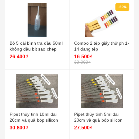
-50%
Bộ 5 cái bình tra dầu 50ml
Combo 2 tệp giấy thử ph 1-
không đầu bịt sao chép
14 dạng tệp
26.400₫
16.500₫
33.000₫
Pipet thủy tinh 10ml dài
Pipet thủy tinh 5ml dài
20cm và quả bóp silicon
20cm và quả bóp silicon
30.800₫
27.500₫