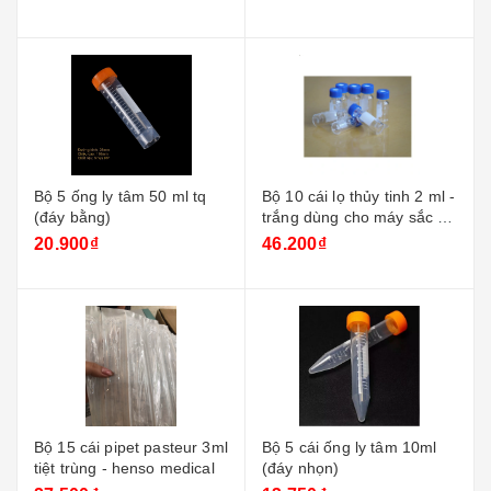
Bộ 5 ống ly tâm 50 ml tq
Bộ 10 cái lọ thủy tinh 2 ml -
(đáy bằng)
trắng dùng cho máy sắc ký
+ nắp xanh
20.900₫
46.200₫
Bộ 15 cái pipet pasteur 3ml
Bộ 5 cái ống ly tâm 10ml
tiệt trùng - henso medical
(đáy nhọn)