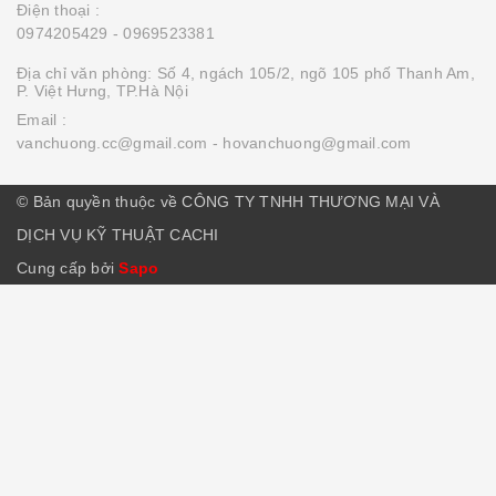
Điện thoại :
0974205429
- 0969523381
Địa chỉ văn phòng: Số 4, ngách 105/2, ngõ 105 phố Thanh Am,
P. Việt Hưng, TP.Hà Nội
Email :
vanchuong.cc@gmail.com
- hovanchuong@gmail.com
© Bản quyền thuộc về CÔNG TY TNHH THƯƠNG MẠI VÀ
DỊCH VỤ KỸ THUẬT CACHI
Cung cấp bởi
Sapo