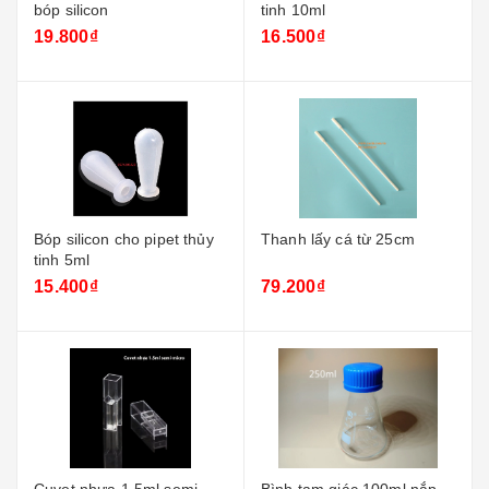
bóp silicon
tinh 10ml
19.800₫
16.500₫
Bóp silicon cho pipet thủy
Thanh lấy cá từ 25cm
tinh 5ml
15.400₫
79.200₫