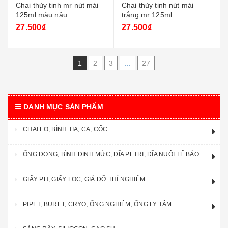
Chai thủy tinh mr nút mài
Chai thủy tinh nút mài
125ml màu nâu
trắng mr 125ml
27.500₫
27.500₫
1
2
3
...
27
DANH MỤC SẢN PHẨM
CHAI LỌ, BÌNH TIA, CA, CỐC
ỐNG ĐONG, BÌNH ĐỊNH MỨC, ĐĨA PETRI, ĐĨA NUÔI TẾ BÁO
GIẤY PH, GIẤY LỌC, GIÁ ĐỠ THÍ NGHIỆM
PIPET, BURET, CRYO, ỐNG NGHIỆM, ỐNG LY TÂM