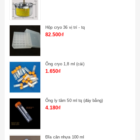
Hộp cryo 36 vị trí - tq
82.500₫
Ống cryo 1,8 ml (cái)
1.650₫
Ống ly tâm 50 ml tq (đáy bằng)
4.180₫
Đĩa cân nhựa 100 ml