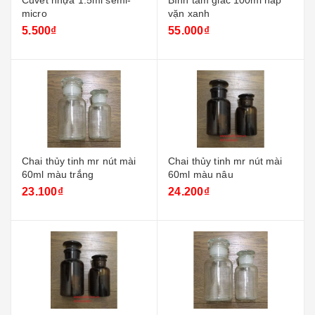
Cuvet nhựa 1.5ml semi-
Bình tam giác 100ml nắp
micro
vặn xanh
5.500₫
55.000₫
Chai thủy tinh mr nút mài
Chai thủy tinh mr nút mài
60ml màu trắng
60ml màu nâu
23.100₫
24.200₫