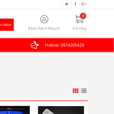
0
Đăng nhập
Đăng ký
Giỏ hàng
Hotline:
0974205429