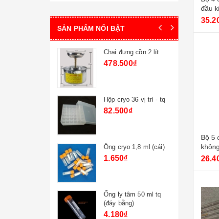
đầu k
35.2
SẢN PHẨM NỔI BẬT
g cồn 2 lít
Cốc thủy tinh 100ml -tq
0₫
28.600₫
36 vị trí - tq
Chai tt nắp vặn 500 ml
tq
₫
49.500₫
54.450₫
Bộ 5 
 1,8 ml (cái)
Bóp cao su 1 van 90ml
tq
26.4
22.000₫
27.500₫
âm 50 ml tq
Xi lanh nhựa 500ml
g)
107.800₫