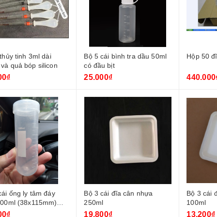
Bình tia methanol 500
Chai đựng cồn 250-
ml - trắng
trắng
71.500₫
22.000₫
thủy tinh 3ml dài
Bộ 5 cái bình tra dầu 50ml
Hộp 50 đ
và quả bóp silicon
có đầu bịt
00₫
25.000₫
440.000
 tâm đáy
Bộ 3 cái đĩa cân nhựa
Bộ 3 cái 
100ml (38x115mm)
250ml
100ml
ặn
00₫
19.800₫
13.200₫