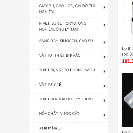
GIẤY PH, GIẤY LỌC, GIÁ ĐỠ THÍ
NGHIỆM
PIPET, BURET, CRYO, ỐNG
NGHIỆM, ỐNG LY TÂM
SÀNG RÂY, SILIOCON, CAO SU
Lọ th
(bộ 3
VẬT TƯ, THIẾT BỊ KHÁC
181.
THIẾT BỊ, VẬT TƯ PHÒNG SẠCH
VẬT TƯ Y TẾ
THIẾT BỊ KHOA HỌC KỸ THUẬT
HÓA CHẤT, NƯỚC CẤT
Xem thêm ...
Bộ 4 