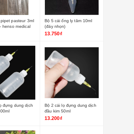
 pipet pasteur 3ml
Bộ 5 cái ống ly tâm 10ml
g - henso medical
(đáy nhọn)
13.750₫
lọ đựng dung dịch
Bộ 2 cái lọ đựng dung dịch
100ml
đầu kim 50ml
13.200₫