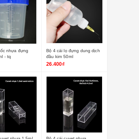
 cốc nhựa đựng
Bộ 4 cái lọ đựng dung dịch
l - tq
đầu kim 50ml
26.400₫
cuvet nhựa 1.5ml
Bộ 4 cái cuvet nhựa