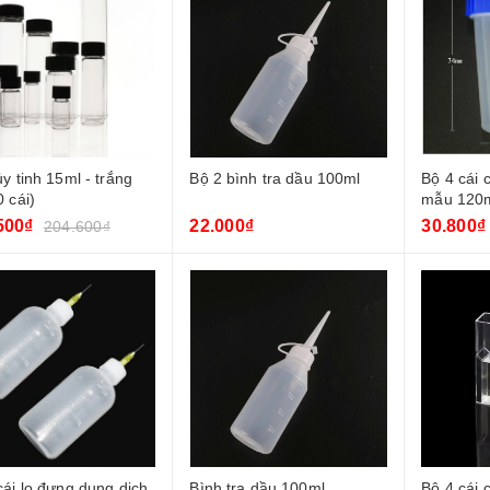
ủy tinh 15ml - trắng
Bộ 2 bình tra dầu 100ml
Bộ 4 cái
0 cái)
mẫu 120m
500₫
22.000₫
30.800₫
204.600₫
cái lọ đựng dung dịch
Bình tra dầu 100ml
Bộ 4 cái 