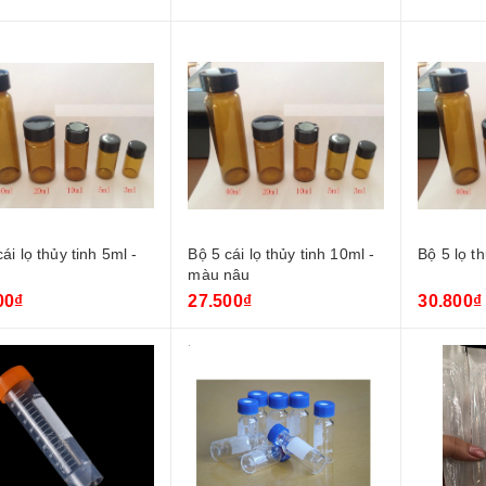
ái lọ thủy tinh 5ml -
Bộ 5 cái lọ thủy tinh 10ml -
Bộ 5 lọ t
màu nâu
00₫
27.500₫
30.800₫