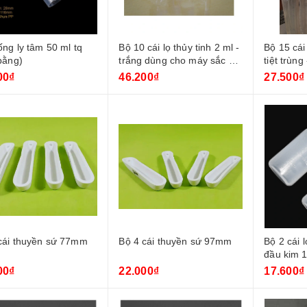
ống ly tâm 50 ml tq
Bộ 10 cái lọ thủy tinh 2 ml -
Bộ 15 cái
bằng)
trắng dùng cho máy sắc ký
tiệt trùn
+ nắp xanh
00₫
46.200₫
27.500₫
cái thuyền sứ 77mm
Bộ 4 cái thuyền sứ 97mm
Bộ 2 cái 
đầu kim 
00₫
22.000₫
17.600₫