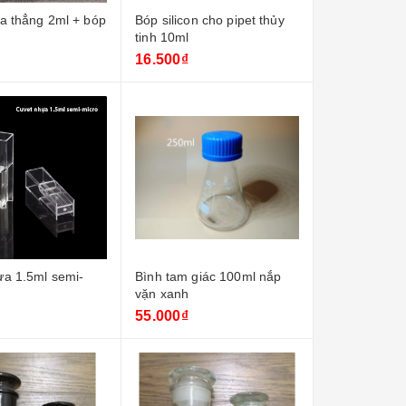
a thẳng 2ml + bóp
Bóp silicon cho pipet thủy
tinh 10ml
16.500₫
ựa 1.5ml semi-
Bình tam giác 100ml nắp
vặn xanh
55.000₫