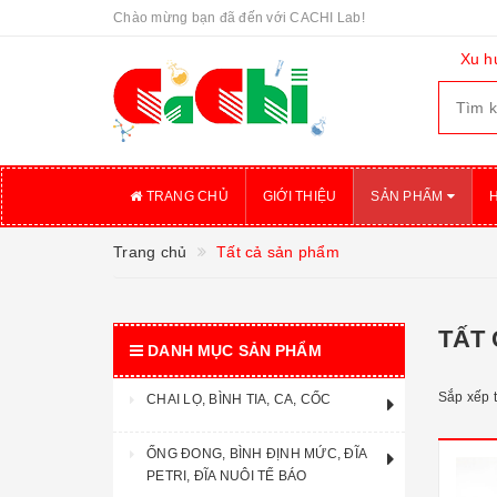
Chào mừng bạn đã đến với CACHI Lab!
Xu h
TRANG CHỦ
GIỚI THIỆU
SẢN PHẨM
Trang chủ
Tất cả sản phẩm
TẤT
DANH MỤC SẢN PHẨM
Sắp xếp 
CHAI LỌ, BÌNH TIA, CA, CỐC
ỐNG ĐONG, BÌNH ĐỊNH MỨC, ĐĨA
PETRI, ĐĨA NUÔI TẾ BÁO