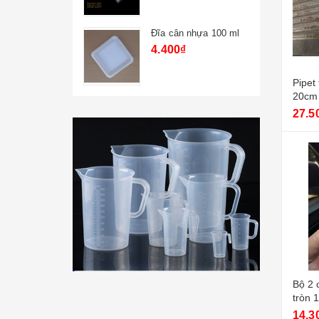
 nhựa 100 ml
Xi lanh nhựa 80ml
19.800₫
Pipet 
20cm 
27.5
Bộ 2 cái ống ly
tròn 
nắp v
14.3