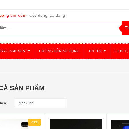
ướng tìm kiếm
Cốc đong, ca đong
HÃNG SẢN XUẤT
HƯỚNG DẪN SỬ DỤNG
TIN TỨC
LIÊN HỆ
 CẢ SẢN PHẨM
theo:
-11%