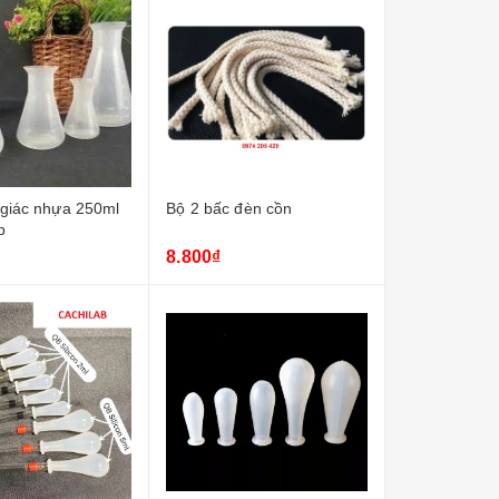
 giác nhựa 250ml
Bộ 2 bấc đèn cồn
p
8.800₫