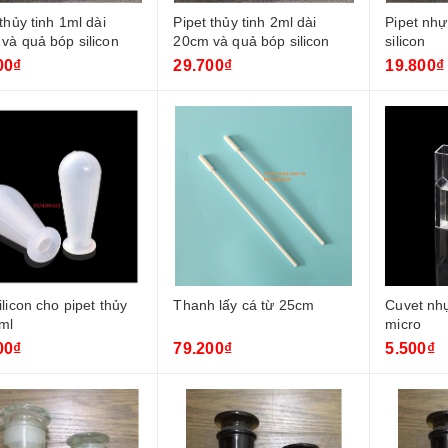
thủy tinh 1ml dài
Pipet thủy tinh 2ml dài
Pipet nhự
và quả bóp silicon
20cm và quả bóp silicon
silicon
00₫
29.700₫
19.800₫
ilicon cho pipet thủy
Thanh lấy cá từ 25cm
Cuvet nh
5ml
micro
00₫
79.200₫
5.500₫