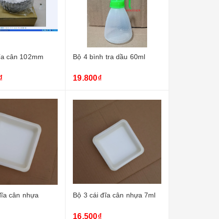
thùng)
Giấy thử ph dạng cuộn
Ống đong nh
1-14
55.000₫
61.600₫
ĩa cân 102mm
Bộ 4 bình tra dầu 60ml
₫
19.800₫
đĩa cân nhựa
Bộ 3 cái đĩa cân nhựa 7ml
16.500₫