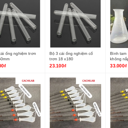
cái ống nghiệm trơn
Bộ 3 cái ống nghiệm cổ
Bình tam
60mm
trơn 18 x180
không nắ
00₫
23.100₫
33.000₫