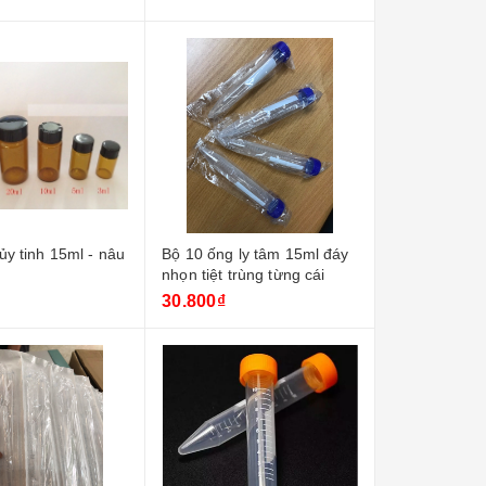
hủy tinh 15ml - nâu
Bộ 10 ống ly tâm 15ml đáy
nhọn tiệt trùng từng cái
30.800₫