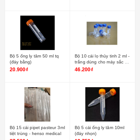
Bộ 5 ống ly tâm 50 ml tq
Bộ 10 cái lọ thủy tinh 2 ml -
(đáy bằng)
trắng dùng cho máy sắc ký
+ nắp xanh
20.900₫
46.200₫
Bộ 15 cái pipet pasteur 3ml
Bộ 5 cái ống ly tâm 10ml
tiệt trùng - henso medical
(đáy nhọn)