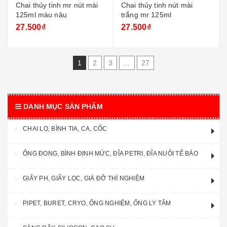
Chai thủy tinh mr nút mài
Chai thủy tinh nút mài
125ml màu nâu
trắng mr 125ml
27.500₫
27.500₫
1
2
3
...
27
DANH MỤC SẢN PHẨM
CHAI LỌ, BÌNH TIA, CA, CỐC
ỐNG ĐONG, BÌNH ĐỊNH MỨC, ĐĨA PETRI, ĐĨA NUÔI TẾ BÁO
GIẤY PH, GIẤY LỌC, GIÁ ĐỠ THÍ NGHIỆM
PIPET, BURET, CRYO, ỐNG NGHIỆM, ỐNG LY TÂM