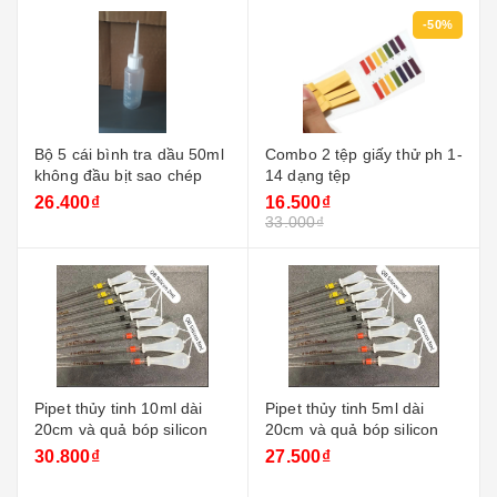
-50%
Bộ 5 cái bình tra dầu 50ml
Combo 2 tệp giấy thử ph 1-
không đầu bịt sao chép
14 dạng tệp
26.400₫
16.500₫
33.000₫
Pipet thủy tinh 10ml dài
Pipet thủy tinh 5ml dài
20cm và quả bóp silicon
20cm và quả bóp silicon
30.800₫
27.500₫