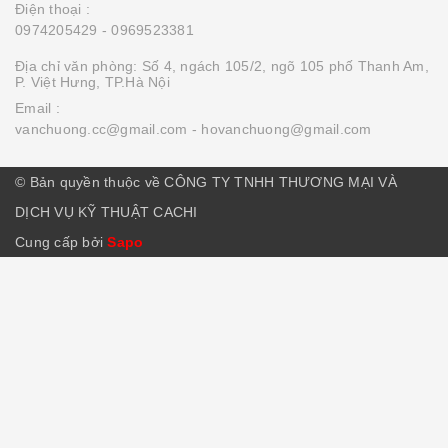
Điện thoại :
0974205429
- 0969523381
Địa chỉ văn phòng: Số 4, ngách 105/2, ngõ 105 phố Thanh Am,
P. Việt Hưng, TP.Hà Nội
Email :
vanchuong.cc@gmail.com
- hovanchuong@gmail.com
© Bản quyền thuộc về CÔNG TY TNHH THƯƠNG MẠI VÀ
DỊCH VỤ KỸ THUẬT CACHI
Cung cấp bởi
Sapo