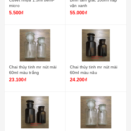
Cuvet nhựa 1.5ml semi-
Bình tam giác 100ml nắp
micro
vặn xanh
5.500₫
55.000₫
Chai thủy tinh mr nút mài
Chai thủy tinh mr nút mài
60ml màu trắng
60ml màu nâu
23.100₫
24.200₫