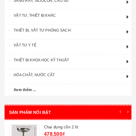
SÀNG RÂY, SILIOCON, CAO SU
VẬT TƯ, THIẾT BỊ KHÁC
THIẾT BỊ, VẬT TƯ PHÒNG SẠCH
VẬT TƯ Y TẾ
THIẾT BỊ KHOA HỌC KỸ THUẬT
HÓA CHẤT, NƯỚC CẤT
Xem thêm ...
SẢN PHẨM NỔI BẬT
Cốc thủy tinh 100ml -tq
28.600₫