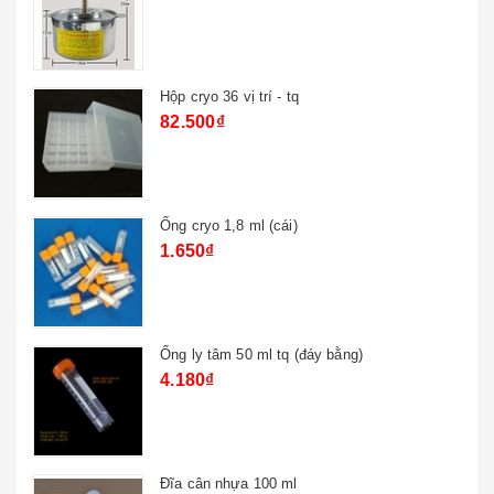
Chai tt nắp vặn 500 ml tq
49.500₫
54.450₫
Bóp cao su 1 van 90ml tq
22.000₫
27.500₫
Xi lanh nhựa 500ml
107.800₫
Xi lanh nhựa 80ml