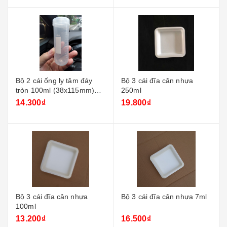
Bộ 2 cái ống ly tâm đáy
Bộ 3 cái đĩa cân nhựa
tròn 100ml (38x115mm)
250ml
nắp vặn
14.300₫
19.800₫
Bộ 3 cái đĩa cân nhựa
Bộ 3 cái đĩa cân nhựa 7ml
100ml
13.200₫
16.500₫