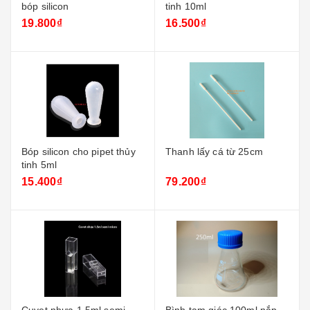
bóp silicon
tinh 10ml
19.800₫
16.500₫
Bóp silicon cho pipet thủy
Thanh lấy cá từ 25cm
tinh 5ml
15.400₫
79.200₫