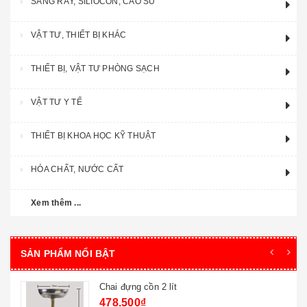
SÀNG RÂY, SILIOCON, CAO SU
VẬT TƯ, THIẾT BỊ KHÁC
THIẾT BỊ, VẬT TƯ PHÒNG SẠCH
VẬT TƯ Y TẾ
THIẾT BỊ KHOA HỌC KỸ THUẬT
HÓA CHẤT, NƯỚC CẤT
Xem thêm ...
SẢN PHẨM NỔI BẬT
Cốc thủy tinh 100ml -tq
28.600₫