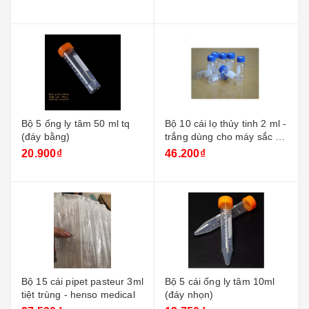
Bộ 5 ống ly tâm 50 ml tq
Bộ 10 cái lọ thủy tinh 2 ml -
(đáy bằng)
trắng dùng cho máy sắc ký
+ nắp xanh
20.900₫
46.200₫
Bộ 15 cái pipet pasteur 3ml
Bộ 5 cái ống ly tâm 10ml
tiệt trùng - henso medical
(đáy nhọn)