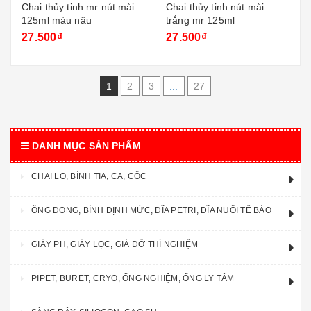
Chai thủy tinh mr nút mài
Chai thủy tinh nút mài
125ml màu nâu
trắng mr 125ml
27.500₫
27.500₫
1
2
3
...
27
DANH MỤC SẢN PHẨM
CHAI LỌ, BÌNH TIA, CA, CỐC
ỐNG ĐONG, BÌNH ĐỊNH MỨC, ĐĨA PETRI, ĐĨA NUÔI TẾ BÁO
GIẤY PH, GIẤY LỌC, GIÁ ĐỠ THÍ NGHIỆM
PIPET, BURET, CRYO, ỐNG NGHIỆM, ỐNG LY TÂM