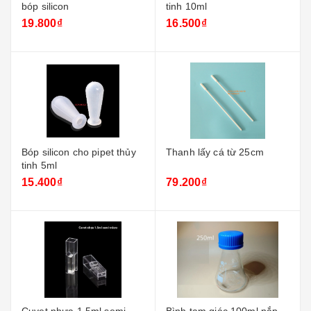
bóp silicon
tinh 10ml
19.800₫
16.500₫
Bóp silicon cho pipet thủy
Thanh lấy cá từ 25cm
tinh 5ml
15.400₫
79.200₫