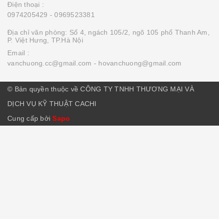
Điện thoại :
0974205429
- 0969523381
Địa chỉ văn phòng: Số 4, ngách 105/2, ngõ 105 phố Thanh Am,
P. Việt Hưng, TP.Hà Nội
Email :
vanchuong.cc@gmail.com
- hovanchuong@gmail.com
© Bản quyền thuộc về CÔNG TY TNHH THƯƠNG MẠI VÀ
DỊCH VỤ KỸ THUẬT CACHI
Cung cấp bởi
Sapo