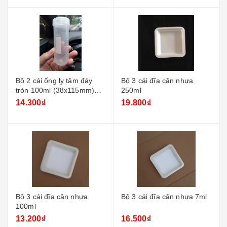
Bộ 2 cái ống ly tâm đáy
Bộ 3 cái đĩa cân nhựa
tròn 100ml (38x115mm)
250ml
nắp vặn
14.300₫
19.800₫
Bộ 3 cái đĩa cân nhựa
Bộ 3 cái đĩa cân nhựa 7ml
100ml
13.200₫
16.500₫