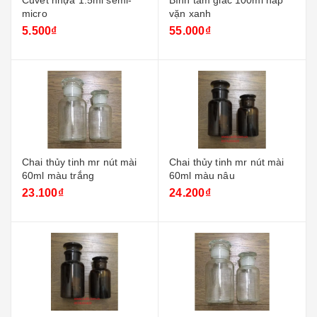
Cuvet nhựa 1.5ml semi-
Bình tam giác 100ml nắp
micro
vặn xanh
5.500₫
55.000₫
Chai thủy tinh mr nút mài
Chai thủy tinh mr nút mài
60ml màu trắng
60ml màu nâu
23.100₫
24.200₫