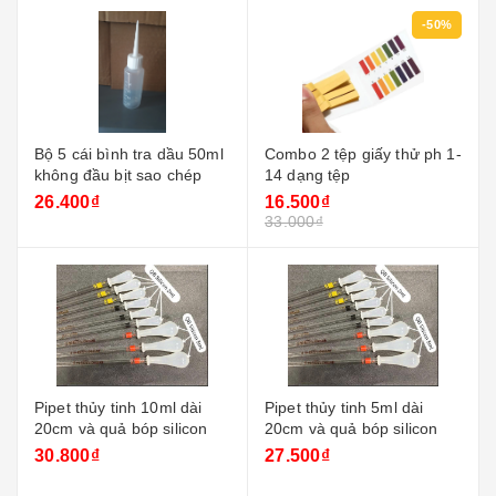
-50%
Bộ 5 cái bình tra dầu 50ml
Combo 2 tệp giấy thử ph 1-
không đầu bịt sao chép
14 dạng tệp
26.400₫
16.500₫
33.000₫
Pipet thủy tinh 10ml dài
Pipet thủy tinh 5ml dài
20cm và quả bóp silicon
20cm và quả bóp silicon
30.800₫
27.500₫