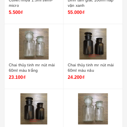
Cuvet nhựa 1.5ml semi-
Bình tam giác 100ml nắp
micro
vặn xanh
5.500₫
55.000₫
Chai thủy tinh mr nút mài
Chai thủy tinh mr nút mài
60ml màu trắng
60ml màu nâu
23.100₫
24.200₫