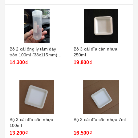
Bộ 2 cái ống ly tâm đáy
Bộ 3 cái đĩa cân nhựa
tròn 100ml (38x115mm)
250ml
nắp vặn
14.300₫
19.800₫
Bộ 3 cái đĩa cân nhựa
Bộ 3 cái đĩa cân nhựa 7ml
100ml
13.200₫
16.500₫