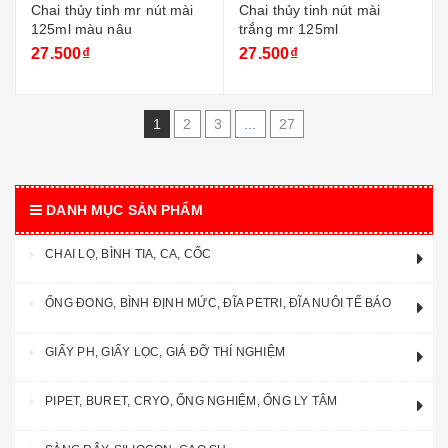
Chai thủy tinh mr nút mài
Chai thủy tinh nút mài
125ml màu nâu
trắng mr 125ml
27.500₫
27.500₫
1
2
3
...
27
DANH MỤC SẢN PHẨM
CHAI LỌ, BÌNH TIA, CA, CỐC
ỐNG ĐONG, BÌNH ĐỊNH MỨC, ĐĨA PETRI, ĐĨA NUÔI TẾ BÁO
GIẤY PH, GIẤY LỌC, GIÁ ĐỠ THÍ NGHIỆM
PIPET, BURET, CRYO, ỐNG NGHIỆM, ỐNG LY TÂM