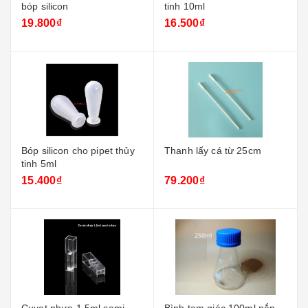
bóp silicon
tinh 10ml
19.800₫
16.500₫
Bóp silicon cho pipet thủy
Thanh lấy cá từ 25cm
tinh 5ml
15.400₫
79.200₫