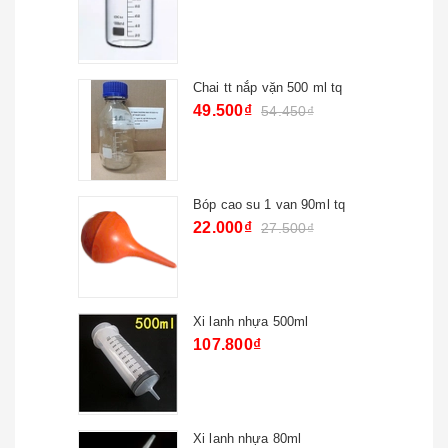
Chai tt nắp vặn 500 ml tq
49.500₫
54.450₫
Bóp cao su 1 van 90ml tq
22.000₫
27.500₫
Xi lanh nhựa 500ml
107.800₫
Xi lanh nhựa 80ml