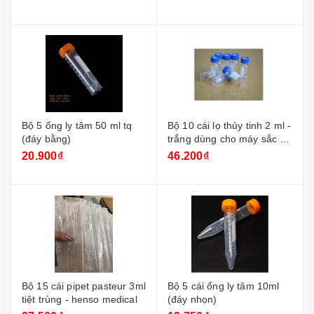
Bộ 5 ống ly tâm 50 ml tq
Bộ 10 cái lọ thủy tinh 2 ml -
(đáy bằng)
trắng dùng cho máy sắc ký
+ nắp xanh
20.900₫
46.200₫
Bộ 15 cái pipet pasteur 3ml
Bộ 5 cái ống ly tâm 10ml
tiệt trùng - henso medical
(đáy nhọn)