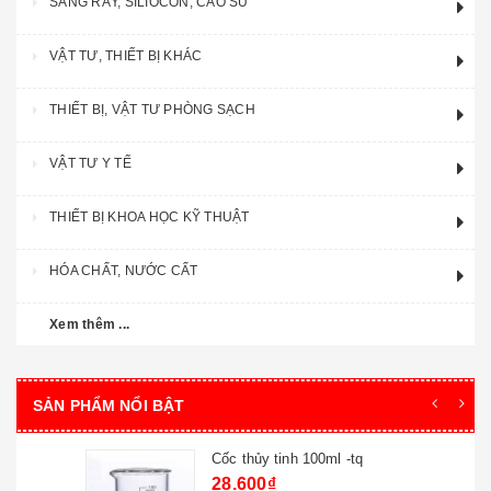
SÀNG RÂY, SILIOCON, CAO SU
VẬT TƯ, THIẾT BỊ KHÁC
THIẾT BỊ, VẬT TƯ PHÒNG SẠCH
VẬT TƯ Y TẾ
THIẾT BỊ KHOA HỌC KỸ THUẬT
HÓA CHẤT, NƯỚC CẤT
Xem thêm ...
SẢN PHẨM NỔI BẬT
Cốc thủy tinh 100ml -tq
28.600₫