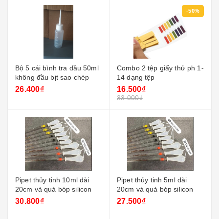
-50%
Bộ 5 cái bình tra dầu 50ml
Combo 2 tệp giấy thử ph 1-
không đầu bịt sao chép
14 dạng tệp
26.400₫
16.500₫
33.000₫
Pipet thủy tinh 10ml dài
Pipet thủy tinh 5ml dài
20cm và quả bóp silicon
20cm và quả bóp silicon
30.800₫
27.500₫