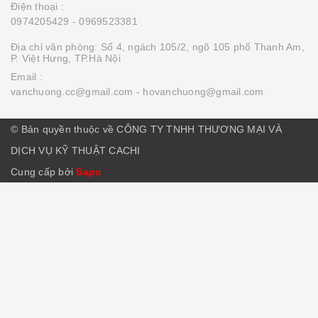
Điện thoại :
0974205429
- 0969523381
Địa chỉ văn phòng: Số 4, ngách 105/2, ngõ 105 phố Thanh Am,
P. Việt Hưng, TP.Hà Nội
Email :
vanchuong.cc@gmail.com
- hovanchuong@gmail.com
© Bản quyền thuộc về CÔNG TY TNHH THƯƠNG MẠI VÀ
DỊCH VỤ KỸ THUẬT CACHI
Cung cấp bởi
Sapo