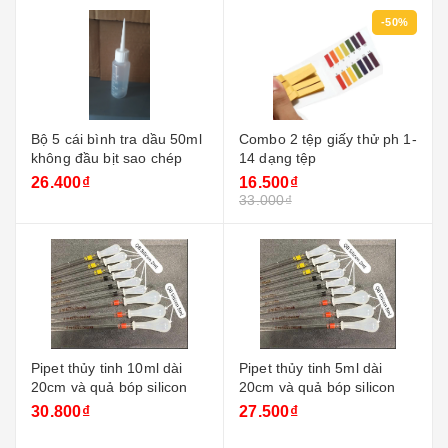
-50%
Bộ 5 cái bình tra dầu 50ml
Combo 2 tệp giấy thử ph 1-
không đầu bịt sao chép
14 dạng tệp
26.400₫
16.500₫
33.000₫
Pipet thủy tinh 10ml dài
Pipet thủy tinh 5ml dài
20cm và quả bóp silicon
20cm và quả bóp silicon
30.800₫
27.500₫