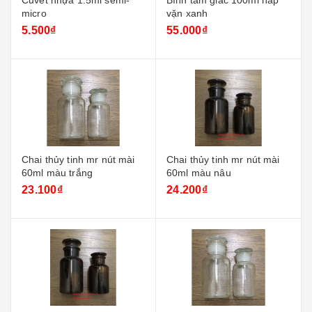
Cuvet nhựa 1.5ml semi-
Bình tam giác 100ml nắp
micro
vặn xanh
5.500₫
55.000₫
Chai thủy tinh mr nút mài
Chai thủy tinh mr nút mài
60ml màu trắng
60ml màu nâu
23.100₫
24.200₫