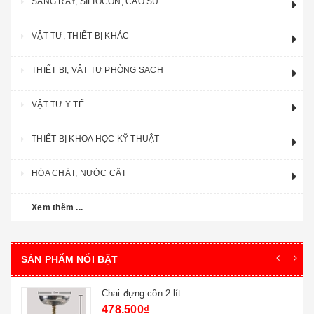
SÀNG RÂY, SILIOCON, CAO SU
VẬT TƯ, THIẾT BỊ KHÁC
THIẾT BỊ, VẬT TƯ PHÒNG SẠCH
VẬT TƯ Y TẾ
THIẾT BỊ KHOA HỌC KỸ THUẬT
HÓA CHẤT, NƯỚC CẤT
Xem thêm ...
SẢN PHẨM NỔI BẬT
Chai đựng cồn 2 lít
478.500₫