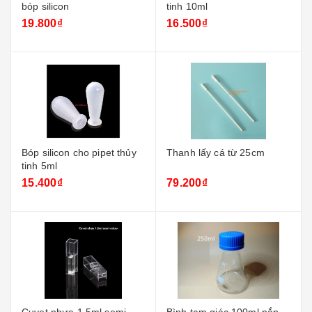
bóp silicon
tinh 10ml
19.800₫
16.500₫
Bóp silicon cho pipet thủy
Thanh lấy cá từ 25cm
tinh 5ml
15.400₫
79.200₫