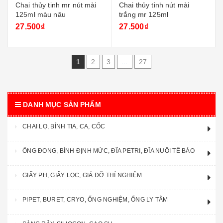
Chai thủy tinh mr nút mài
Chai thủy tinh nút mài
125ml màu nâu
trắng mr 125ml
27.500₫
27.500₫
1
2
3
...
27
DANH MỤC SẢN PHẨM
CHAI LỌ, BÌNH TIA, CA, CỐC
ỐNG ĐONG, BÌNH ĐỊNH MỨC, ĐĨA PETRI, ĐĨA NUÔI TẾ BÁO
GIẤY PH, GIẤY LỌC, GIÁ ĐỠ THÍ NGHIỆM
PIPET, BURET, CRYO, ỐNG NGHIỆM, ỐNG LY TÂM