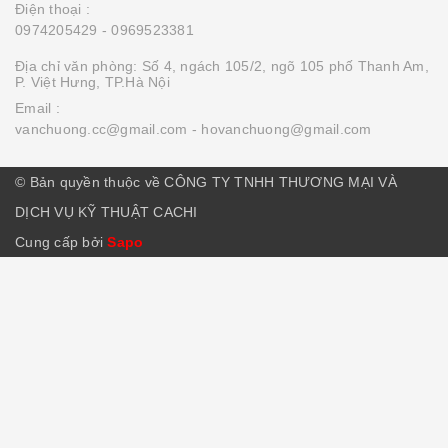
Điện thoại :
0974205429
- 0969523381
Địa chỉ văn phòng: Số 4, ngách 105/2, ngõ 105 phố Thanh Am,
P. Việt Hưng, TP.Hà Nội
Email :
vanchuong.cc@gmail.com
- hovanchuong@gmail.com
© Bản quyền thuộc về CÔNG TY TNHH THƯƠNG MẠI VÀ
DỊCH VỤ KỸ THUẬT CACHI
Cung cấp bởi
Sapo