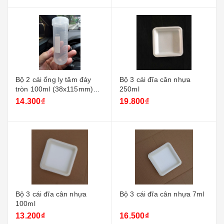
Bộ 2 cái ống ly tâm đáy
Bộ 3 cái đĩa cân nhựa
tròn 100ml (38x115mm)
250ml
nắp vặn
14.300₫
19.800₫
Bộ 3 cái đĩa cân nhựa
Bộ 3 cái đĩa cân nhựa 7ml
100ml
13.200₫
16.500₫