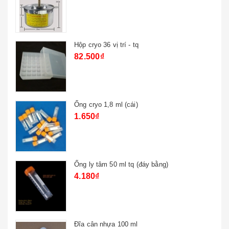
Hộp cryo 36 vị trí - tq
82.500₫
Ống cryo 1,8 ml (cái)
1.650₫
Ống ly tâm 50 ml tq (đáy bằng)
4.180₫
Đĩa cân nhựa 100 ml