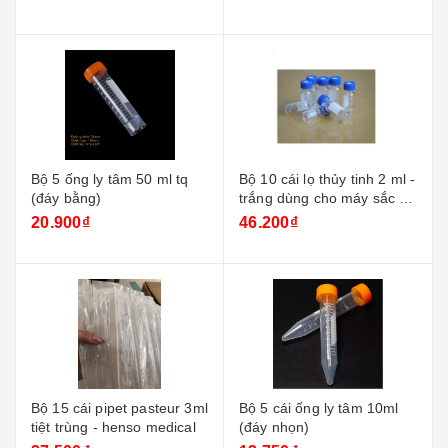
Bộ 5 ống ly tâm 50 ml tq
Bộ 10 cái lọ thủy tinh 2 ml -
(đáy bằng)
trắng dùng cho máy sắc ký
+ nắp xanh
20.900₫
46.200₫
Bộ 15 cái pipet pasteur 3ml
Bộ 5 cái ống ly tâm 10ml
tiệt trùng - henso medical
(đáy nhọn)