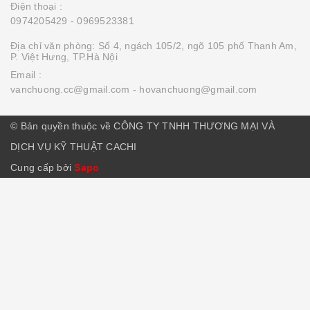
Điện thoại :
0974205429
- 0969523381
Địa chỉ văn phòng: Số 4, ngách 105/2, ngõ 105 phố Thanh Am,
P. Việt Hưng, TP.Hà Nội
Email :
vanchuong.cc@gmail.com
- hovanchuong@gmail.com
© Bản quyền thuộc về CÔNG TY TNHH THƯƠNG MẠI VÀ
DỊCH VỤ KỸ THUẬT CACHI
Cung cấp bởi
Sapo