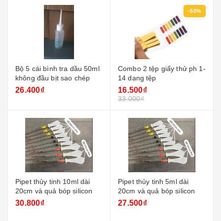
-50%
Bộ 5 cái bình tra dầu 50ml
Combo 2 tệp giấy thử ph 1-
không đầu bịt sao chép
14 dạng tệp
26.400₫
16.500₫
33.000₫
Pipet thủy tinh 10ml dài
Pipet thủy tinh 5ml dài
20cm và quả bóp silicon
20cm và quả bóp silicon
30.800₫
27.500₫