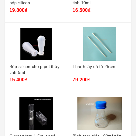
bóp silicon
tinh 10ml
19.800₫
16.500₫
Bóp silicon cho pipet thủy
Thanh lấy cá từ 25cm
tinh 5ml
15.400₫
79.200₫