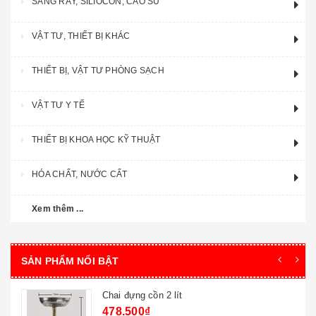
SÀNG RÂY, SILIOCON, CAO SU
VẬT TƯ, THIẾT BỊ KHÁC
THIẾT BỊ, VẬT TƯ PHÒNG SẠCH
VẬT TƯ Y TẾ
THIẾT BỊ KHOA HỌC KỸ THUẬT
HÓA CHẤT, NƯỚC CẤT
Xem thêm ...
SẢN PHẨM NỔI BẬT
Chai đựng cồn 2 lít
478.500₫