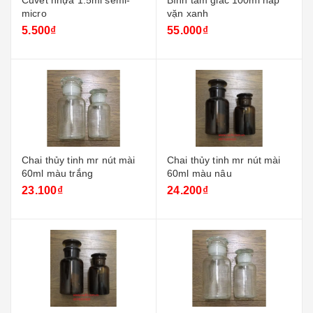
Cuvet nhựa 1.5ml semi-
Bình tam giác 100ml nắp
micro
vặn xanh
5.500₫
55.000₫
Chai thủy tinh mr nút mài
Chai thủy tinh mr nút mài
60ml màu trắng
60ml màu nâu
23.100₫
24.200₫