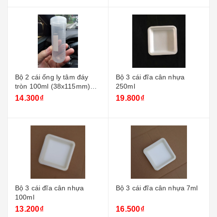
Bộ 2 cái ống ly tâm đáy
Bộ 3 cái đĩa cân nhựa
tròn 100ml (38x115mm)
250ml
nắp vặn
14.300₫
19.800₫
Bộ 3 cái đĩa cân nhựa
Bộ 3 cái đĩa cân nhựa 7ml
100ml
13.200₫
16.500₫