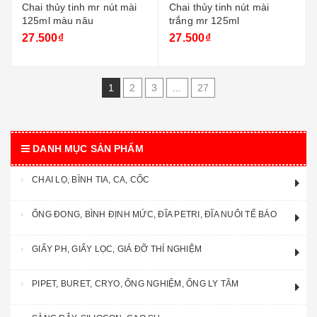
Chai thủy tinh mr nút mài
Chai thủy tinh nút mài
125ml màu nâu
trắng mr 125ml
27.500₫
27.500₫
1
2
3
...
27
DANH MỤC SẢN PHẨM
CHAI LỌ, BÌNH TIA, CA, CỐC
ỐNG ĐONG, BÌNH ĐỊNH MỨC, ĐĨA PETRI, ĐĨA NUÔI TẾ BÁO
GIẤY PH, GIẤY LỌC, GIÁ ĐỠ THÍ NGHIỆM
PIPET, BURET, CRYO, ỐNG NGHIỆM, ỐNG LY TÂM