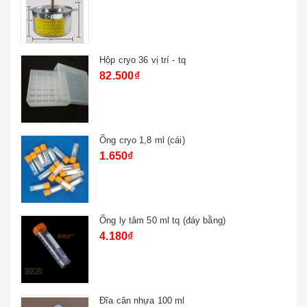
Hộp cryo 36 vị trí - tq
82.500₫
Ống cryo 1,8 ml (cái)
1.650₫
Ống ly tâm 50 ml tq (đáy bằng)
4.180₫
Đĩa cân nhựa 100 ml