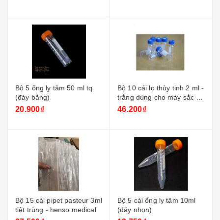
Bộ 5 ống ly tâm 50 ml tq
Bộ 10 cái lọ thủy tinh 2 ml -
(đáy bằng)
trắng dùng cho máy sắc ký
+ nắp xanh
20.900₫
46.200₫
Bộ 15 cái pipet pasteur 3ml
Bộ 5 cái ống ly tâm 10ml
tiệt trùng - henso medical
(đáy nhọn)