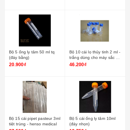
Bộ 5 ống ly tâm 50 ml tq
Bộ 10 cái lọ thủy tinh 2 ml -
(đáy bằng)
trắng dùng cho máy sắc ký
+ nắp xanh
20.900₫
46.200₫
Bộ 15 cái pipet pasteur 3ml
Bộ 5 cái ống ly tâm 10ml
tiệt trùng - henso medical
(đáy nhọn)