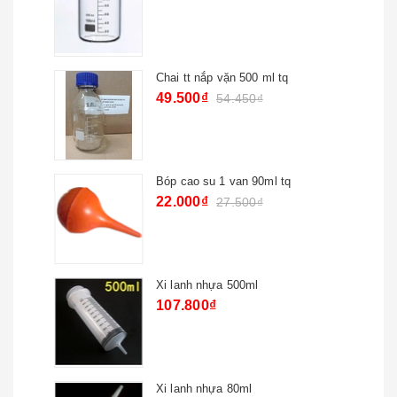
Chai tt nắp vặn 500 ml tq
49.500₫
54.450₫
Bóp cao su 1 van 90ml tq
22.000₫
27.500₫
Xi lanh nhựa 500ml
107.800₫
Xi lanh nhựa 80ml