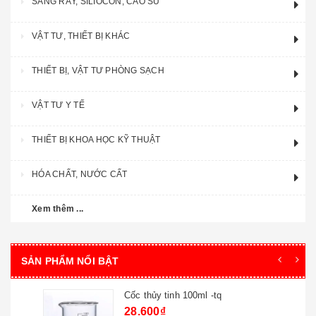
SÀNG RÂY, SILIOCON, CAO SU
VẬT TƯ, THIẾT BỊ KHÁC
THIẾT BỊ, VẬT TƯ PHÒNG SẠCH
VẬT TƯ Y TẾ
THIẾT BỊ KHOA HỌC KỸ THUẬT
HÓA CHẤT, NƯỚC CẤT
Xem thêm ...
SẢN PHẨM NỔI BẬT
Cốc thủy tinh 100ml -tq
28.600₫