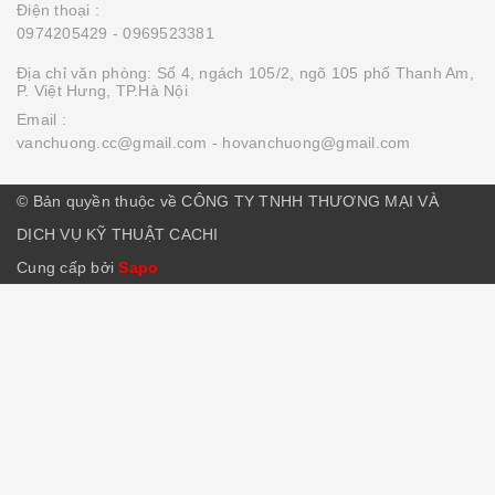
Điện thoại :
0974205429
- 0969523381
Địa chỉ văn phòng: Số 4, ngách 105/2, ngõ 105 phố Thanh Am,
P. Việt Hưng, TP.Hà Nội
Email :
vanchuong.cc@gmail.com
- hovanchuong@gmail.com
© Bản quyền thuộc về CÔNG TY TNHH THƯƠNG MẠI VÀ
DỊCH VỤ KỸ THUẬT CACHI
Cung cấp bởi
Sapo