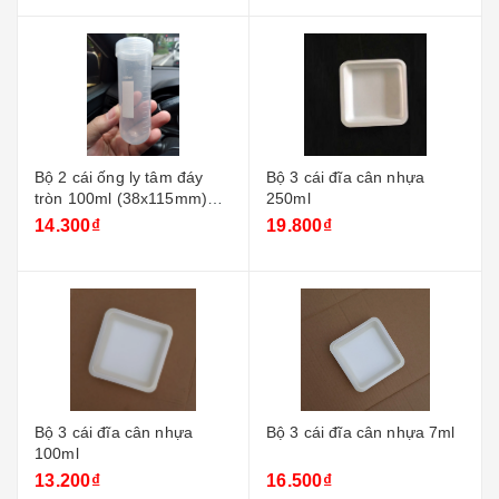
Bộ 2 cái ống ly tâm đáy
Bộ 3 cái đĩa cân nhựa
tròn 100ml (38x115mm)
250ml
nắp vặn
14.300₫
19.800₫
Bộ 3 cái đĩa cân nhựa
Bộ 3 cái đĩa cân nhựa 7ml
100ml
13.200₫
16.500₫