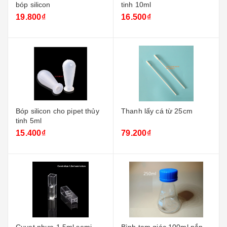
bóp silicon
tinh 10ml
19.800₫
16.500₫
Bóp silicon cho pipet thủy
Thanh lấy cá từ 25cm
tinh 5ml
15.400₫
79.200₫