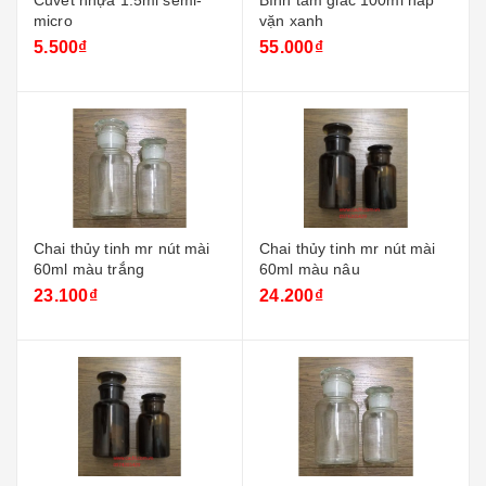
Cuvet nhựa 1.5ml semi-
Bình tam giác 100ml nắp
micro
vặn xanh
5.500₫
55.000₫
Chai thủy tinh mr nút mài
Chai thủy tinh mr nút mài
60ml màu trắng
60ml màu nâu
23.100₫
24.200₫