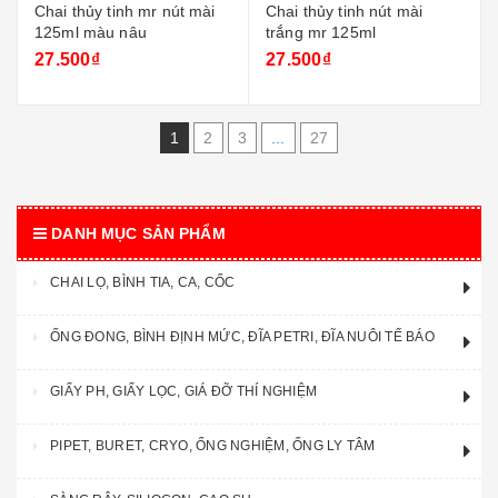
Chai thủy tinh mr nút mài
Chai thủy tinh nút mài
125ml màu nâu
trắng mr 125ml
27.500₫
27.500₫
1
2
3
...
27
DANH MỤC SẢN PHẨM
CHAI LỌ, BÌNH TIA, CA, CỐC
ỐNG ĐONG, BÌNH ĐỊNH MỨC, ĐĨA PETRI, ĐĨA NUÔI TẾ BÁO
GIẤY PH, GIẤY LỌC, GIÁ ĐỠ THÍ NGHIỆM
PIPET, BURET, CRYO, ỐNG NGHIỆM, ỐNG LY TÂM