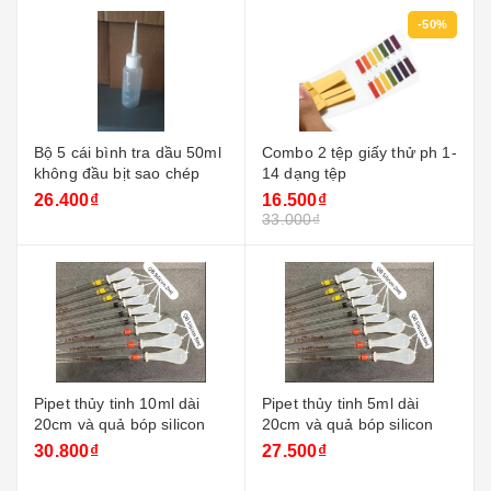
-50%
Bộ 5 cái bình tra dầu 50ml
Combo 2 tệp giấy thử ph 1-
không đầu bịt sao chép
14 dạng tệp
26.400₫
16.500₫
33.000₫
Pipet thủy tinh 10ml dài
Pipet thủy tinh 5ml dài
20cm và quả bóp silicon
20cm và quả bóp silicon
30.800₫
27.500₫