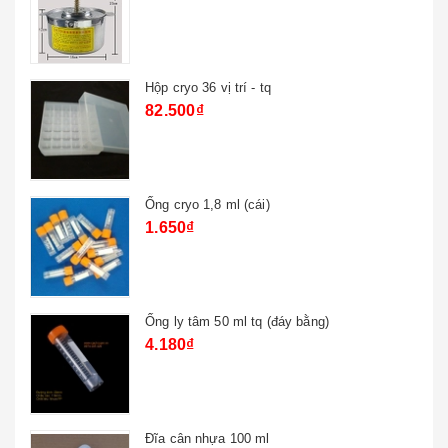
Hộp cryo 36 vị trí - tq
82.500₫
Ống cryo 1,8 ml (cái)
1.650₫
Ống ly tâm 50 ml tq (đáy bằng)
4.180₫
Đĩa cân nhựa 100 ml