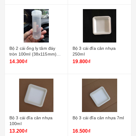
Bộ 2 cái ống ly tâm đáy
Bộ 3 cái đĩa cân nhựa
tròn 100ml (38x115mm)
250ml
nắp vặn
14.300₫
19.800₫
Bộ 3 cái đĩa cân nhựa
Bộ 3 cái đĩa cân nhựa 7ml
100ml
13.200₫
16.500₫