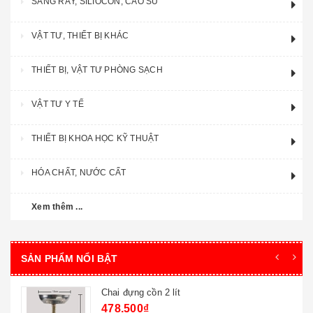
SÀNG RÂY, SILIOCON, CAO SU
VẬT TƯ, THIẾT BỊ KHÁC
THIẾT BỊ, VẬT TƯ PHÒNG SẠCH
VẬT TƯ Y TẾ
THIẾT BỊ KHOA HỌC KỸ THUẬT
HÓA CHẤT, NƯỚC CẤT
Xem thêm ...
SẢN PHẨM NỔI BẬT
Chai đựng cồn 2 lít
478.500₫