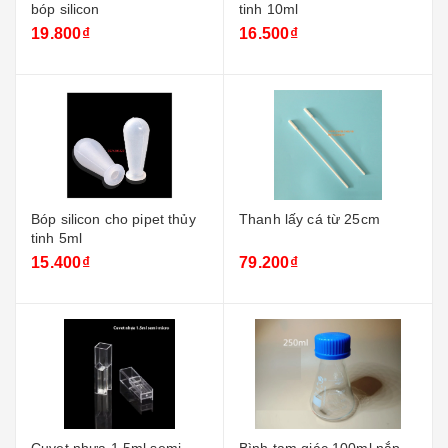
bóp silicon
tinh 10ml
19.800₫
16.500₫
Bóp silicon cho pipet thủy
Thanh lấy cá từ 25cm
tinh 5ml
15.400₫
79.200₫