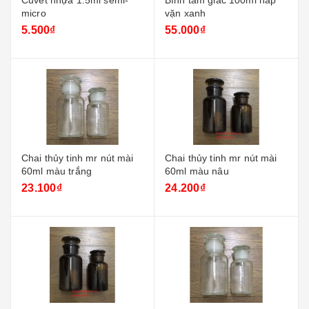
Cuvet nhựa 1.5ml semi-
Bình tam giác 100ml nắp
micro
vặn xanh
5.500₫
55.000₫
Chai thủy tinh mr nút mài
Chai thủy tinh mr nút mài
60ml màu trắng
60ml màu nâu
23.100₫
24.200₫