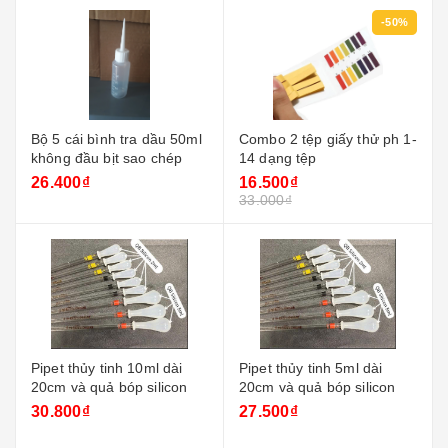
-50%
Bộ 5 cái bình tra dầu 50ml
Combo 2 tệp giấy thử ph 1-
không đầu bịt sao chép
14 dạng tệp
26.400₫
16.500₫
33.000₫
Pipet thủy tinh 10ml dài
Pipet thủy tinh 5ml dài
20cm và quả bóp silicon
20cm và quả bóp silicon
30.800₫
27.500₫