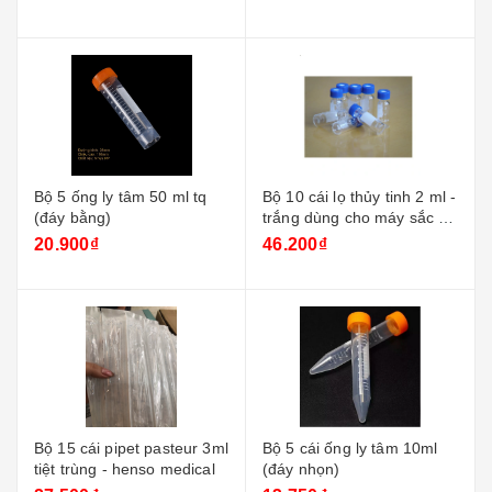
Bộ 5 ống ly tâm 50 ml tq
Bộ 10 cái lọ thủy tinh 2 ml -
(đáy bằng)
trắng dùng cho máy sắc ký
+ nắp xanh
20.900₫
46.200₫
Bộ 15 cái pipet pasteur 3ml
Bộ 5 cái ống ly tâm 10ml
tiệt trùng - henso medical
(đáy nhọn)