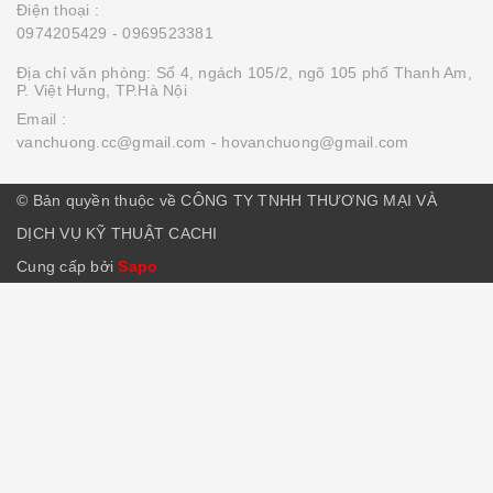
Điện thoại :
0974205429
- 0969523381
Địa chỉ văn phòng: Số 4, ngách 105/2, ngõ 105 phố Thanh Am,
P. Việt Hưng, TP.Hà Nội
Email :
vanchuong.cc@gmail.com
- hovanchuong@gmail.com
© Bản quyền thuộc về CÔNG TY TNHH THƯƠNG MẠI VÀ
DỊCH VỤ KỸ THUẬT CACHI
Cung cấp bởi
Sapo