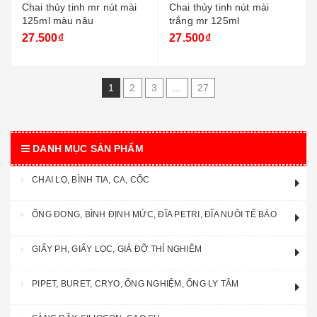
Chai thủy tinh mr nút mài
Chai thủy tinh nút mài
125ml màu nâu
trắng mr 125ml
27.500₫
27.500₫
1
2
3
...
27
DANH MỤC SẢN PHẨM
CHAI LỌ, BÌNH TIA, CA, CỐC
ỐNG ĐONG, BÌNH ĐỊNH MỨC, ĐĨA PETRI, ĐĨA NUÔI TẾ BÁO
GIẤY PH, GIẤY LỌC, GIÁ ĐỠ THÍ NGHIỆM
PIPET, BURET, CRYO, ỐNG NGHIỆM, ỐNG LY TÂM