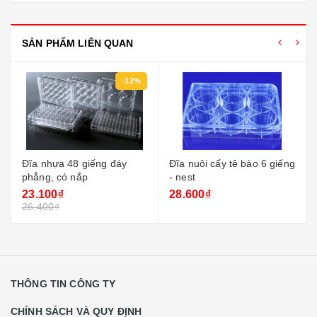
SẢN PHẨM LIÊN QUAN
-12%
Đĩa nhựa 48 giếng đáy
Đĩa nuôi cấy tê bào 6 giếng
phẳng, có nắp
- nest
23.100₫
28.600₫
26.400₫
THÔNG TIN CÔNG TY
CHÍNH SÁCH VÀ QUY ĐỊNH