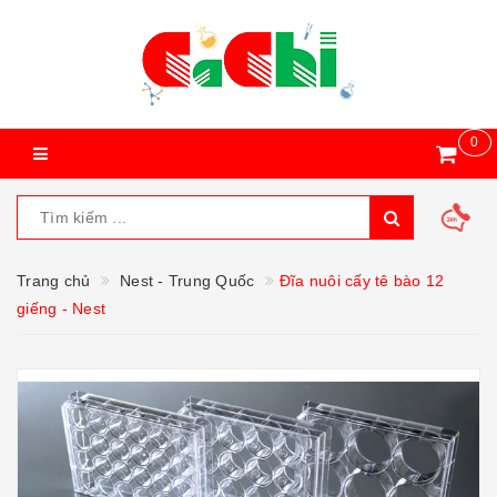
0
Trang chủ
Nest - Trung Quốc
Đĩa nuôi cấy tê bào 12
giếng - Nest