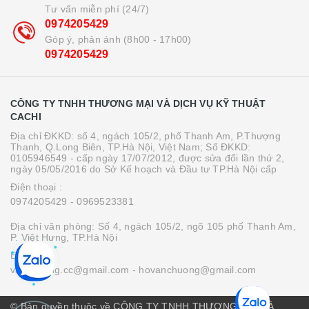
Tư vấn miễn phí (24/7)
0974205429
Góp ý, phản ánh (8h00 - 17h00)
0974205429
CÔNG TY TNHH THƯƠNG MẠI VÀ DỊCH VỤ KỸ THUẬT
CACHI
Địa chỉ ĐKKD: số 4, ngách 105/2, phố Thanh Am, P.Thượng
Thanh, Q.Long Biên, TP.Hà Nội, Việt Nam; Số ĐKKD:
0105946549 - cấp ngày 17/07/2012, được sửa đổi lần thứ 2,
ngày 05/05/2016 do Sở Kế hoạch và Đầu tư TP.Hà Nội cấp
Điện thoại :
0974205429
- 0969523381
Địa chỉ văn phòng: Số 4, ngách 105/2, ngõ 105 phố Thanh Am,
P. Việt Hưng, TP.Hà Nội
Email :
vanchuong.cc@gmail.com
- hovanchuong@gmail.com
© Bản quyền thuộc về CÔNG TY TNHH THƯƠNG MẠI VÀ