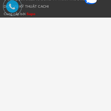
DỊCH VỤ KỸ THUẬT CACHI
Cung cấp bởi
Sapo