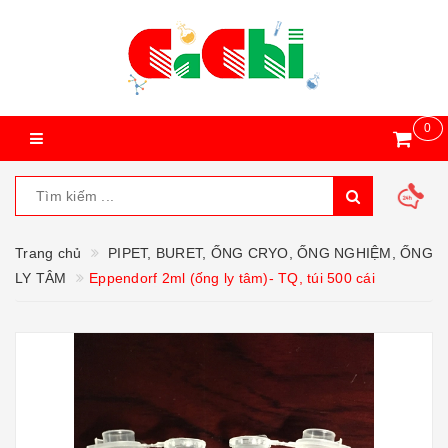
0
Trang chủ
PIPET, BURET, ỐNG CRYO, ỐNG NGHIỆM, ỐNG
LY TÂM
Eppendorf 2ml (ống ly tâm)- TQ, túi 500 cái