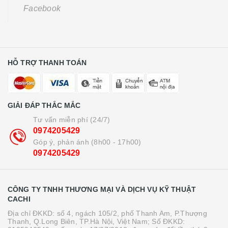
Facebook
HỖ TRỢ THANH TOÁN
GIẢI ĐÁP THẮC MẮC
Tư vấn miễn phí (24/7)
0974205429
Góp ý, phản ánh (8h00 - 17h00)
0974205429
CÔNG TY TNHH THƯƠNG MẠI VÀ DỊCH VỤ KỸ THUẬT
CACHI
Địa chỉ ĐKKD: số 4, ngách 105/2, phố Thanh Am, P.Thượng
Thanh, Q.Long Biên, TP.Hà Nội, Việt Nam; Số ĐKKD: