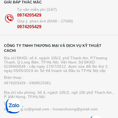
GIẢI ĐÁP THẮC MẮC
Tư vấn miễn phí (24/7)
0974205429
Góp ý, phản ánh (8h00 - 17h00)
0974205429
CÔNG TY TNHH THƯƠNG MẠI VÀ DỊCH VỤ KỸ THUẬT
CACHI
Địa chỉ ĐKKD: số 4, ngách 105/2, phố Thanh Am, P.Thượng
Thanh, Q.Long Biên, TP.Hà Nội, Việt Nam; Số ĐKKD:
0105946549 - cấp ngày 17/07/2012, được sửa đổi lần thứ 2,
ngày 05/05/2016 do Sở Kế hoạch và Đầu tư TP.Hà Nội cấp
Điện thoại :
0974205429
- 0969523381
Địa chỉ văn phòng: Số 4, ngách 105/2, ngõ 105 phố Thanh Am,
P. Việt Hưng, TP.Hà Nội
Email :
vanchuong.cc@gmail.com
- hovanchuong@gmail.com