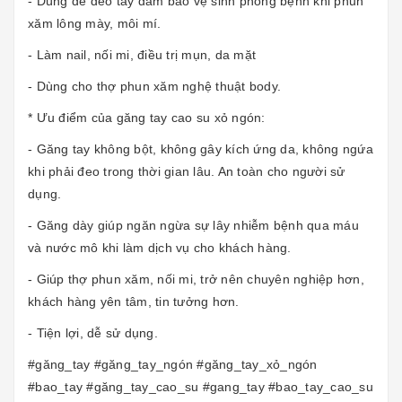
- Dùng để đeo tay đảm bảo vệ sinh phòng bệnh khi phun
xăm lông mày, môi mí.
- Làm nail, nối mi, điều trị mụn, da mặt
- Dùng cho thợ phun xăm nghệ thuật body.
* Ưu điểm của găng tay cao su xỏ ngón:
- Găng tay không bột, không gây kích ứng da, không ngứa
khi phải đeo trong thời gian lâu. An toàn cho người sử
dụng.
- Găng dày giúp ngăn ngừa sự lây nhiễm bệnh qua máu
và nước mô khi làm dịch vụ cho khách hàng.
- Giúp thợ phun xăm, nối mi, trở nên chuyên nghiệp hơn,
khách hàng yên tâm, tin tưởng hơn.
- Tiện lợi, dễ sử dụng.
#găng_tay #găng_tay_ngón #găng_tay_xỏ_ngón
#bao_tay #găng_tay_cao_su #gang_tay #bao_tay_cao_su