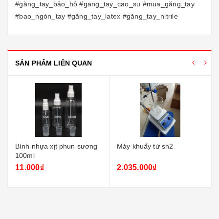
#găng_tay_bảo_hộ #gang_tay_cao_su #mua_găng_tay
#bao_ngón_tay #găng_tay_latex #găng_tay_nitrile
SẢN PHẨM LIÊN QUAN
Bình nhựa xịt phun sương
Máy khuấy từ sh2
100ml
11.000₫
2.035.000₫