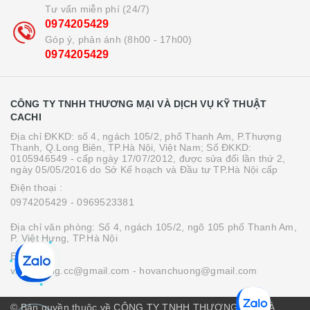
Tư vấn miễn phí (24/7)
0974205429
Góp ý, phản ánh (8h00 - 17h00)
0974205429
CÔNG TY TNHH THƯƠNG MẠI VÀ DỊCH VỤ KỸ THUẬT
CACHI
Địa chỉ ĐKKD: số 4, ngách 105/2, phố Thanh Am, P.Thượng
Thanh, Q.Long Biên, TP.Hà Nội, Việt Nam; Số ĐKKD:
0105946549 - cấp ngày 17/07/2012, được sửa đổi lần thứ 2,
ngày 05/05/2016 do Sở Kế hoạch và Đầu tư TP.Hà Nội cấp
Điện thoại :
0974205429
- 0969523381
Địa chỉ văn phòng: Số 4, ngách 105/2, ngõ 105 phố Thanh Am,
P. Việt Hưng, TP.Hà Nội
Email :
vanchuong.cc@gmail.com
- hovanchuong@gmail.com
© Bản quyền thuộc về CÔNG TY TNHH THƯƠNG MẠI VÀ