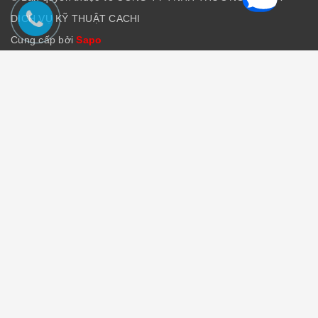
DỊCH VỤ KỸ THUẬT CACHI
Cung cấp bởi
Sapo