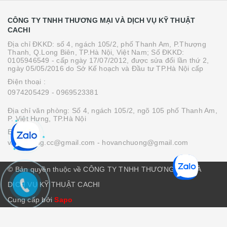
CÔNG TY TNHH THƯƠNG MẠI VÀ DỊCH VỤ KỸ THUẬT
CACHI
Địa chỉ ĐKKD: số 4, ngách 105/2, phố Thanh Am, P.Thượng
Thanh, Q.Long Biên, TP.Hà Nội, Việt Nam; Số ĐKKD:
0105946549 - cấp ngày 17/07/2012, được sửa đổi lần thứ 2,
ngày 05/05/2016 do Sở Kế hoạch và Đầu tư TP.Hà Nội cấp
Điện thoại :
0974205429
- 0969523381
Địa chỉ văn phòng: Số 4, ngách 105/2, ngõ 105 phố Thanh Am,
P. Việt Hưng, TP.Hà Nội
Email :
vanchuong.cc@gmail.com
- hovanchuong@gmail.com
© Bản quyền thuộc về CÔNG TY TNHH THƯƠNG MẠI VÀ
DỊCH VỤ KỸ THUẬT CACHI
Cung cấp bởi
Sapo