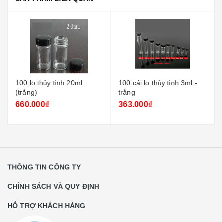
100 lọ thủy tinh 20ml
100 cái lọ thủy tinh 3ml -
Bình
(trắng)
trắng
trơn
660.000₫
363.000₫
42.
THÔNG TIN CÔNG TY
CHÍNH SÁCH VÀ QUY ĐỊNH
HỖ TRỢ KHÁCH HÀNG