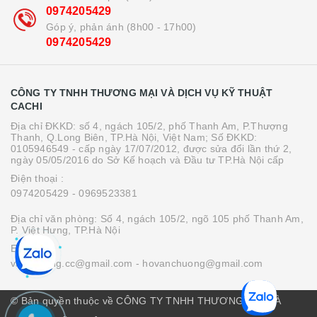
0974205429
Góp ý, phản ánh (8h00 - 17h00)
0974205429
CÔNG TY TNHH THƯƠNG MẠI VÀ DỊCH VỤ KỸ THUẬT
CACHI
Địa chỉ ĐKKD: số 4, ngách 105/2, phố Thanh Am, P.Thượng
Thanh, Q.Long Biên, TP.Hà Nội, Việt Nam; Số ĐKKD:
0105946549 - cấp ngày 17/07/2012, được sửa đổi lần thứ 2,
ngày 05/05/2016 do Sở Kế hoạch và Đầu tư TP.Hà Nội cấp
Điện thoại :
0974205429
- 0969523381
Địa chỉ văn phòng: Số 4, ngách 105/2, ngõ 105 phố Thanh Am,
P. Việt Hưng, TP.Hà Nội
Email :
vanchuong.cc@gmail.com
- hovanchuong@gmail.com
© Bản quyền thuộc về CÔNG TY TNHH THƯƠNG MẠI VÀ