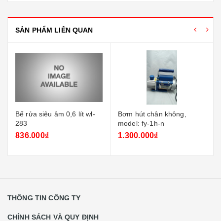
SẢN PHẨM LIÊN QUAN
Bể rửa siêu âm 0,6 lít wl-
Bơm hút chân không,
283
model: fy-1h-n
836.000₫
1.300.000₫
THÔNG TIN CÔNG TY
CHÍNH SÁCH VÀ QUY ĐỊNH