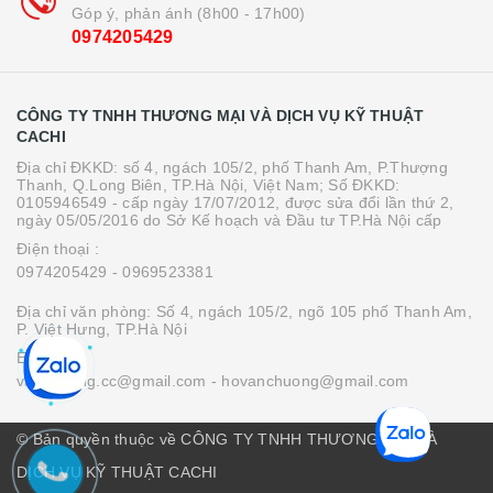
Góp ý, phản ánh (8h00 - 17h00)
0974205429
CÔNG TY TNHH THƯƠNG MẠI VÀ DỊCH VỤ KỸ THUẬT
CACHI
Địa chỉ ĐKKD: số 4, ngách 105/2, phố Thanh Am, P.Thượng
Thanh, Q.Long Biên, TP.Hà Nội, Việt Nam; Số ĐKKD:
0105946549 - cấp ngày 17/07/2012, được sửa đổi lần thứ 2,
ngày 05/05/2016 do Sở Kế hoạch và Đầu tư TP.Hà Nội cấp
Điện thoại :
0974205429
- 0969523381
Địa chỉ văn phòng: Số 4, ngách 105/2, ngõ 105 phố Thanh Am,
P. Việt Hưng, TP.Hà Nội
Email :
vanchuong.cc@gmail.com
- hovanchuong@gmail.com
© Bản quyền thuộc về CÔNG TY TNHH THƯƠNG MẠI VÀ
DỊCH VỤ KỸ THUẬT CACHI