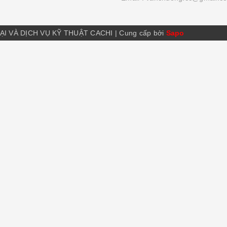
ẠI VÀ DỊCH VỤ KỸ THUẬT CACHI
|
Cung cấp bởi
Sapo