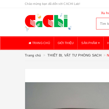
Chào mừng bạn đã đến với CACHI Lab!
Xu h
TRANG CHỦ
GIỚI THIỆU
SẢN PHẨM
Trang chủ
THIẾT BỊ, VẬT TƯ PHÒNG SẠCH
N