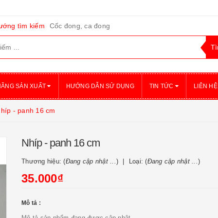
ướng tìm kiếm
Cốc đong, ca đong
HÃNG SẢN XUẤT
HƯỚNG DẪN SỬ DỤNG
TIN TỨC
LIÊN HỆ
híp - panh 16 cm
Nhíp - panh 16 cm
Thương hiệu: (
Đang cập nhật ...
)
Loại: (
Đang cập nhật ...
)
35.000₫
Mô tả :
Mô tả sản phẩm đang được cập nhật