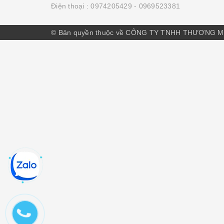
Điện thoại :
0974205429
- 0969523381
© Bản quyền thuộc về CÔNG TY TNHH THƯƠNG M