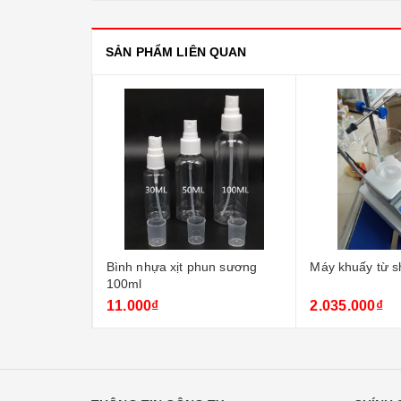
SẢN PHẨM LIÊN QUAN
ts
Bình nhựa xịt phun sương
Máy khuấy từ s
100ml
11.000₫
2.035.000₫