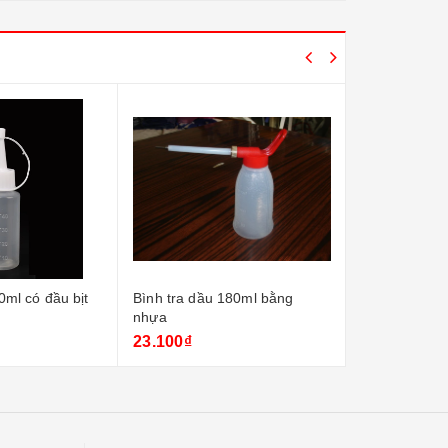
0ml có đầu bịt
Bình tra dầu 180ml bằng
Bình tra dầu
nhựa
(nắp trắng)
23.100₫
26.400₫