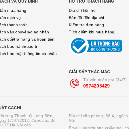
SÁCH VÀ QUY ĐỊNH
HỖ TRỢ KHÁCH HÀNG
dẫn mua hàng
Địa chỉ liên hệ
oản dịch vụ
Bản đồ đến địa chỉ
ách thanh toán
Kiểm tra đơn hàng
ách vận chuyển/giao nhận
Tích điểm khi mua hàng
ách đổi/trả hàng và hoàn tiền
ách bảo hành/bảo trì
ách bảo mật thông tin cá nhân
GIẢI ĐÁP THẮC MẮC
Tư vấn miễn phí (24/7)
0974205429
UẬT CACHI
.Thượng Thanh, Q.Long Biên,
Địa chỉ văn phòng: Số 4, ngách
gày 17/07/2012, được sửa đổi
Nội
tư TP.Hà Nội cấp
Email :
vanchuong.cc@gmail.c