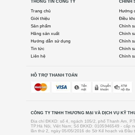
THÔNG TIN CÔNG TY
CHÍNH 
Trang chủ
Hướng 
Giới thiệu
Điều kh
Sản phẩm
Chính s
Hãng sản xuất
Chính s
Hướng dẫn sử dụng
Chính s
Tin tức
Chính s
Liên hệ
Chính s
HỖ TRỢ THANH TOÁN
CÔNG TY TNHH THƯƠNG MẠI VÀ DỊCH VỤ KỸ TH
Địa chỉ ĐKKD: số 4, ngách 105/2, phố Thanh Am, P
TP.Hà Nội, Việt Nam; Số ĐKKD: 0105946549 - cấp n
lần thứ 2, ngày 05/05/2016 do Sở Kế hoạch và Đầu 