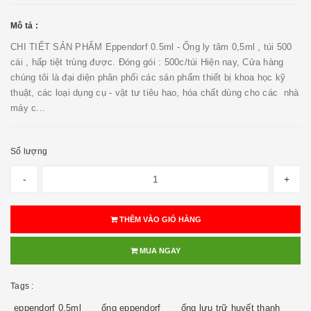
Mô tả :
CHI TIẾT SẢN PHẨM Eppendorf 0.5ml - Ống ly tâm 0,5ml , túi 500
cái , hấp tiệt trùng được. Đóng gói : 500c/túi Hiện nay, Cửa hàng
chúng tôi là đại diện phân phối các sản phẩm thiết bị khoa học kỹ
thuật, các loại dụng cụ - vật tư tiêu hao, hóa chất dùng cho các nhà
máy c...
Số lượng
-
+
THÊM VÀO GIỎ HÀNG
MUA NGAY
Tags :
eppendorf 0.5ml
ống eppendorf
ống lưu trữ huyết thanh