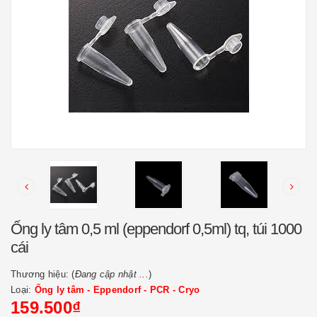
Ống ly tâm 0,5 ml (eppendorf 0,5ml) tq, túi 1000
cái
Thương hiệu: (
Đang cập nhật ...
)
Loại:
Ống ly tâm - Eppendorf - PCR - Cryo
159.500₫