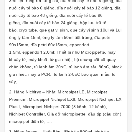
3ml tiệt trùng rời từng cái, đĩa nuôi cấy tế bào 4 giếng, đĩa
nuôi cấy tế bào 6 giếng, đĩa nuôi cấy tế bào 12 giếng, đĩa
nuôi cấy tế bào 48 giếng, đĩa nuôi cấy tế bào 96
giếng, đĩa nuôi cấy tế bào 24 giếng, hộp lưu trữ tế
bào, cryo tube, que gạt vi sinh, que cấy vi sinh 10ul và 1ul,
ống ly tâm 15ml, ống ly tâm 50ml tiệt trùng, đĩa petri
90x15mm, đĩa petri 60x15mm, eppendorf
1.5ml, eppendorf 2.0ml; Thiết bị như Micropipette, máy
khuấy từ, máy khuất từ gia nhiệt, bộ chưng cất cô quay
chân không, tủ lạnh âm 20oC, tủ lạnh âm sâu 86oC, block
gia nhiệt, máy ủ PCR, tủ lạnh 2-8oC bảo quản mẫu, tủ
sấy,…
2. Hãng Nichiryo – Nhật: Micropipet LE, Micropipet
Premium, Micropipet Nichipet EXII, Micropipet Nichipet EX
PlusII, Micropipet Nichipet 7000 (8 kênh, 12 kênh),
Nichipet Controller, Giá đỡ micropipette, đầu típ (đầu côn),
micropipet điện tử, ….
3. Hãng Asone – Nhật Bản: Bình tia 500ml, bình tia