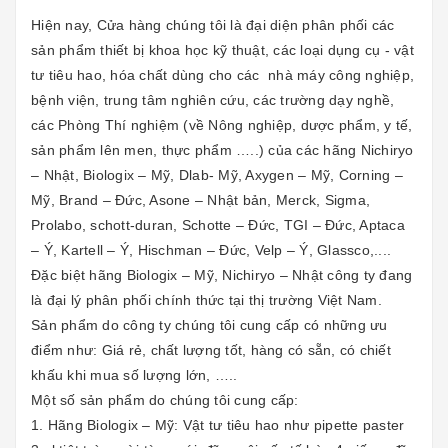
Hiện nay, Cửa hàng chúng tôi là đại diện phân phối các
sản phẩm thiết bị khoa học kỹ thuật, các loại dụng cụ - vật
tư tiêu hao, hóa chất dùng cho các nhà máy công nghiệp,
bệnh viện, trung tâm nghiên cứu, các trường dạy nghề,
các Phòng Thí nghiệm (về Nông nghiệp, dược phẩm, y tế,
sản phẩm lên men, thực phẩm …..) của các hãng Nichiryo
– Nhật, Biologix – Mỹ, Dlab- Mỹ, Axygen – Mỹ, Corning –
Mỹ, Brand – Đức, Asone – Nhật bản, Merck, Sigma,
Prolabo, schott-duran, Schotte – Đức, TGI – Đức, Aptaca
– Ý, Kartell – Ý, Hischman – Đức, Velp – Ý, Glassco,....
Đặc biệt hãng Biologix – Mỹ, Nichiryo – Nhật công ty đang
là đại lý phân phối chính thức tại thị trường Việt Nam.
Sản phẩm do công ty chúng tôi cung cấp có những ưu
điểm như: Giá rẻ, chất lượng tốt, hàng có sẵn, có chiết
khấu khi mua số lượng lớn, …..
Một số sản phẩm do chúng tôi cung cấp:
1. Hãng Biologix – Mỹ: Vật tư tiêu hao như pipette paster