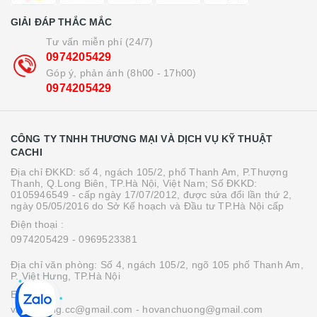
GIẢI ĐÁP THẮC MẮC
Tư vấn miễn phí (24/7)
0974205429
Góp ý, phản ánh (8h00 - 17h00)
0974205429
CÔNG TY TNHH THƯƠNG MẠI VÀ DỊCH VỤ KỸ THUẬT
CACHI
Địa chỉ ĐKKD: số 4, ngách 105/2, phố Thanh Am, P.Thượng
Thanh, Q.Long Biên, TP.Hà Nội, Việt Nam; Số ĐKKD:
0105946549 - cấp ngày 17/07/2012, được sửa đổi lần thứ 2,
ngày 05/05/2016 do Sở Kế hoạch và Đầu tư TP.Hà Nội cấp
Điện thoại :
0974205429
- 0969523381
Địa chỉ văn phòng: Số 4, ngách 105/2, ngõ 105 phố Thanh Am,
P. Việt Hưng, TP.Hà Nội
Email :
vanchuong.cc@gmail.com
- hovanchuong@gmail.com