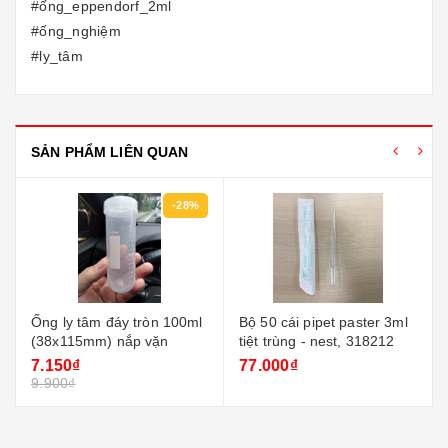
#ống_eppendorf_2ml
#ống_nghiệm
#ly_tâm
SẢN PHẨM LIÊN QUAN
-28%
Ống ly tâm đáy tròn 100ml
Bộ 50 cái pipet paster 3ml
(38x115mm) nắp vặn
tiệt trùng - nest, 318212
7.150₫
77.000₫
9.900₫