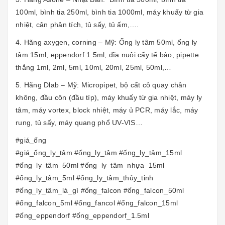
100ml, bình tia 250ml, bình tia 1000ml, máy khuấy từ gia
nhiệt, cân phân tích, tủ sấy, tủ ấm,….
4. Hãng axygen, corning – Mỹ: Ống ly tâm 50ml, ống ly
tâm 15ml, eppendorf 1.5ml, đĩa nuôi cấy tế bào, pipette
thẳng 1ml, 2ml, 5ml, 10ml, 20ml, 25ml, 50ml,…
5. Hãng Dlab – Mỹ: Micropipet, bộ cất cô quay chân
không, đầu côn (đầu típ), máy khuấy từ gia nhiệt, máy ly
tâm, máy vortex, block nhiệt, máy ủ PCR, máy lắc, máy
rung, tủ sấy, máy quang phổ UV-VIS…
#giá_ống
#giá_ống_ly_tâm #ống_ly_tâm #ống_ly_tâm_15ml
#ống_ly_tâm_50ml #ống_ly_tâm_nhựa_15ml
#ống_ly_tâm_5ml #ống_ly_tâm_thủy_tinh
#ống_ly_tâm_là_gì #ống_falcon #ống_falcon_50ml
#ống_falcon_5ml #ống_fancol #ống_falcon_15ml
#ống_eppendorf #ống_eppendorf_1.5ml