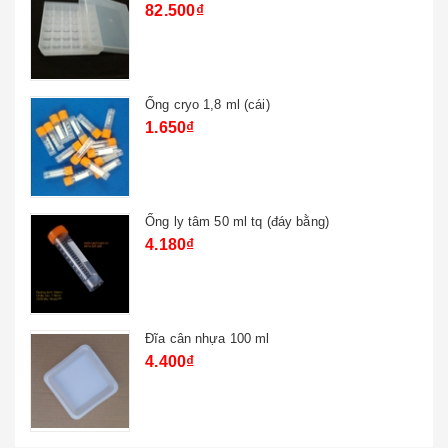
82.500₫
Ống cryo 1,8 ml (cái)
1.650₫
Ống ly tâm 50 ml tq (đáy bằng)
4.180₫
Đĩa cân nhựa 100 ml
4.400₫