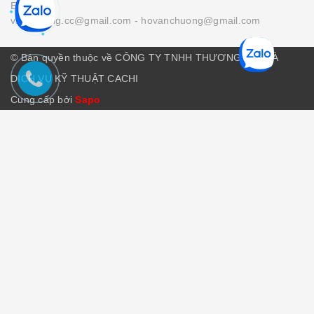
Email :
vanchuong.cc@gmail.com
- hovanchuong@gmail.com
© Bản quyền thuộc về CÔNG TY TNHH THƯƠNG MẠI VÀ
DỊCH VỤ KỸ THUẬT CACHI
Cung cấp bởi
Sapo