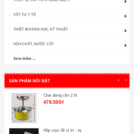
THIẾT BỊ, VẬT TƯ PHÒNG SẠCH
VẬT TƯ Y TẾ
THIẾT BỊ KHOA HỌC KỸ THUẬT
HÓA CHẤT, NƯỚC CẤT
Xem thêm ...
SẢN PHẨM NỔI BẬT
Chai đựng cồn 2 lít
478.500₫
Hộp cryo 36 vị trí - tq