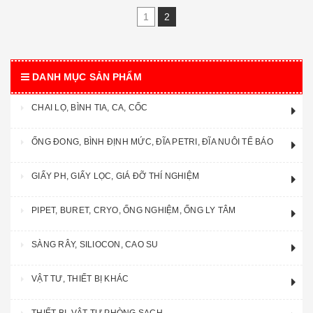
1
2
DANH MỤC SẢN PHẨM
CHAI LỌ, BÌNH TIA, CA, CỐC
ỐNG ĐONG, BÌNH ĐỊNH MỨC, ĐĨA PETRI, ĐĨA NUÔI TẾ BÁO
GIẤY PH, GIẤY LỌC, GIÁ ĐỠ THÍ NGHIỆM
PIPET, BURET, CRYO, ỐNG NGHIỆM, ỐNG LY TÂM
SÀNG RÂY, SILIOCON, CAO SU
VẬT TƯ, THIẾT BỊ KHÁC