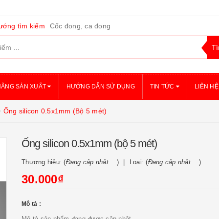
ướng tìm kiếm
Cốc đong, ca đong
HÃNG SẢN XUẤT
HƯỚNG DẪN SỬ DỤNG
TIN TỨC
LIÊN HỆ
Ống silicon 0.5x1mm (Bộ 5 mét)
Ống silicon 0.5x1mm (bộ 5 mét)
Thương hiệu: (
Đang cập nhật ...
)
Loại: (
Đang cập nhật ...
)
30.000₫
Mô tả :
Mô tả sản phẩm đang được cập nhật