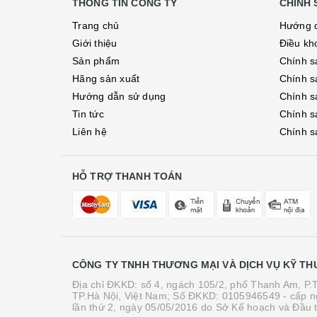
THÔNG TIN CÔNG TY
CHÍNH 
Trang chủ
Hướng 
Giới thiệu
Điều kh
Sản phẩm
Chính s
Hãng sản xuất
Chính s
Hướng dẫn sử dụng
Chính s
Tin tức
Chính s
Liên hệ
Chính s
HỖ TRỢ THANH TOÁN
CÔNG TY TNHH THƯƠNG MẠI VÀ DỊCH VỤ KỸ TH
Địa chỉ ĐKKD: số 4, ngách 105/2, phố Thanh Am, P
TP.Hà Nội, Việt Nam; Số ĐKKD: 0105946549 - cấp n
lần thứ 2, ngày 05/05/2016 do Sở Kế hoạch và Đầu 