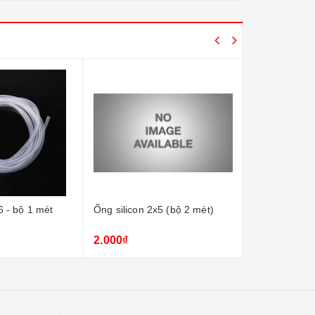
6 - bộ 1 mét
Ống silicon 2x5 (bộ 2 mét)
Ống silicon 4
2.000₫
30.000₫