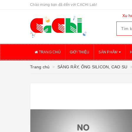
Chào mừng bạn đã đến với CACHI Lab!
Xu h
TRANG CHỦ
GIỚI THIỆU
SẢN PHẨM
Trang chủ
SÀNG RÂY, ỐNG SILICON, CAO SU