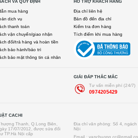
SÁCH VÀ QUY ĐỊNH
HỖ TRỢ KHÁCH HÀNG
dẫn mua hàng
Địa chỉ liên hệ
oản dịch vụ
Bản đồ đến địa chỉ
ách thanh toán
Kiểm tra đơn hàng
ách vận chuyển/giao nhận
Tích điểm khi mua hàng
ách đổi/trả hàng và hoàn tiền
ách bảo hành/bảo trì
ách bảo mật thông tin cá nhân
GIẢI ĐÁP THẮC MẮC
Tư vấn miễn phí (24/7)
0974205429
UẬT CACHI
.Thượng Thanh, Q.Long Biên,
Địa chỉ văn phòng: Số 4, ngách
gày 17/07/2012, được sửa đổi
Nội
tư TP.Hà Nội cấp
Email :
vanchuong.cc@gmail.c