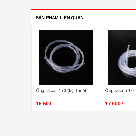
SẢN PHẨM LIÊN QUAN
(bộ 1 mét)
Ống silicon 1x3 (bộ 1 mét)
Ống silicon 1x4
16.500₫
17.600₫