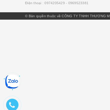
Điện thoại :
0974205429
- 0969523381
© Bản quyền thuộc về CÔNG TY TNHH THƯƠNG M