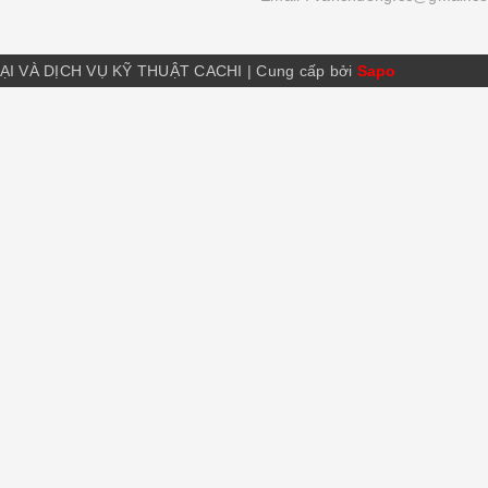
ẠI VÀ DỊCH VỤ KỸ THUẬT CACHI
|
Cung cấp bởi
Sapo