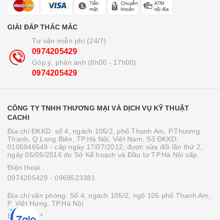
GIẢI ĐÁP THẮC MẮC
Tư vấn miễn phí (24/7)
0974205429
Góp ý, phản ánh (8h00 - 17h00)
0974205429
CÔNG TY TNHH THƯƠNG MẠI VÀ DỊCH VỤ KỸ THUẬT
CACHI
Địa chỉ ĐKKD: số 4, ngách 105/2, phố Thanh Am, P.Thượng
Thanh, Q.Long Biên, TP.Hà Nội, Việt Nam; Số ĐKKD:
0105946549 - cấp ngày 17/07/2012, được sửa đổi lần thứ 2,
ngày 05/05/2016 do Sở Kế hoạch và Đầu tư TP.Hà Nội cấp
Điện thoại :
0974205429
- 0969523381
Địa chỉ văn phòng: Số 4, ngách 105/2, ngõ 105 phố Thanh Am,
P. Việt Hưng, TP.Hà Nội
Email :