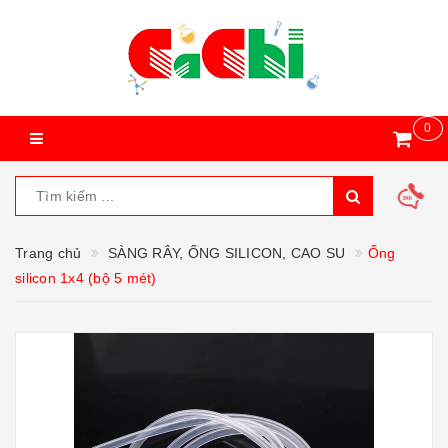
0
Trang chủ
SÀNG RÂY, ỐNG SILICON, CAO SU
Ống
silicon 1x4 (bộ 5 mét)