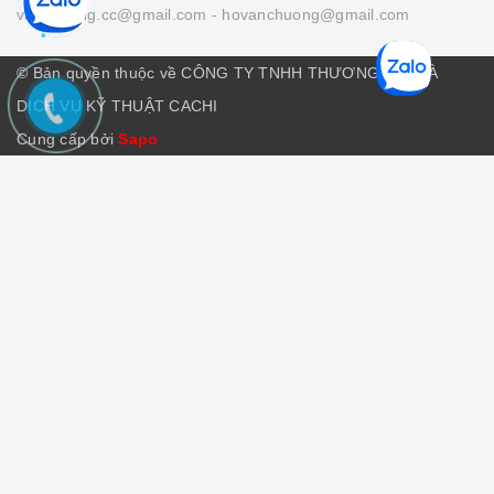
vanchuong.cc@gmail.com
- hovanchuong@gmail.com
© Bản quyền thuộc về CÔNG TY TNHH THƯƠNG MẠI VÀ
DỊCH VỤ KỸ THUẬT CACHI
Cung cấp bởi
Sapo