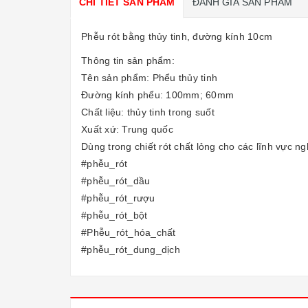
CHI TIẾT SẢN PHẨM
ĐÁNH GIÁ SẢN PHẨM
Phễu rót bằng thủy tinh, đường kính 10cm
Thông tin sản phẩm:
Tên sản phẩm: Phểu thủy tinh
Đường kính phểu: 100mm; 60mm
Chất liệu: thủy tinh trong suốt
Xuất xứ: Trung quốc
Dùng trong chiết rót chất lỏng cho các lĩnh vực n
#phễu_rót
#phễu_rót_dầu
#phễu_rót_rượu
#phễu_rót_bột
#Phễu_rót_hóa_chất
#phễu_rót_dung_dịch