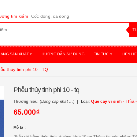
ướng tìm kiếm
Cốc đong, ca đong
HÃNG SẢN XUẤT
HƯỚNG DẪN SỬ DỤNG
TIN TỨC
LIÊN HỆ
ễu thủy tinh phi 10 - TQ
Phễu thủy tinh phi 10 - tq
Thương hiệu: (
Đang cập nhật ...
)
Loại:
Que cấy vi sinh - Thìa 
65.000₫
Mô tả :
Phễu rót bằng thủy tinh, đường kính 10cm Thông tin sản phẩm: T