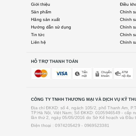
Giới thiệu
Điều kh
Sản phẩm
Chính s
Hãng sản xuất
Chính s
Hướng dẫn sử dụng
Chính s
Tin tức
Chính s
Liên hệ
Chính s
HỖ TRỢ THANH TOÁN
CÔNG TY TNHH THƯƠNG MẠI VÀ DỊCH VỤ KỸ TH
Địa chỉ ĐKKD: số 4, ngách 105/2, phố Thanh Am, P
TP.Hà Nội, Việt Nam; Số ĐKKD: 0105946549 - cấp n
lần thứ 2, ngày 05/05/2016 do Sở Kế hoạch và Đầu 
Điện thoại :
0974205429
- 0969523381