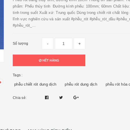
phẩm: Phểu thủy tinh Đường kính phểu: 100mm; 60mm Chất liệu:
tinh trong suốt Xuất xứ: Trung quốc Dùng trong chiết rót chất lỏng
lĩnh vực nghiên cứu và sản xuất #phễu_rót #phễu_rót_dầu #phễu_
#phễu_rót_...
-
+
Số lượng
HẾT HÀNG
Tags :
phễu chiết rót dung dịch
phễu rót dung dịch
phễu rót hóa 
Chia sẻ: