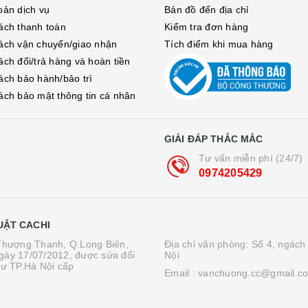
oản dịch vụ
Bản đồ đến địa chỉ
ách thanh toán
Kiểm tra đơn hàng
ách vận chuyển/giao nhận
Tích điểm khi mua hàng
ách đổi/trả hàng và hoàn tiền
ách bảo hành/bảo trì
ách bảo mật thông tin cá nhân
GIẢI ĐÁP THẮC MẮC
Tư vấn miễn phí (24/7)
0974205429
UẬT CACHI
.Thượng Thanh, Q.Long Biên,
Địa chỉ văn phòng: Số 4, ngách
gày 17/07/2012, được sửa đổi
Nội
tư TP.Hà Nội cấp
Email :
vanchuong.cc@gmail.c