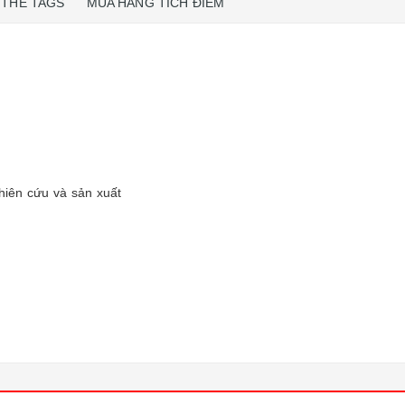
THẺ TAGS
MUA HÀNG TÍCH ĐIỂM
ghiên cứu và sản xuất