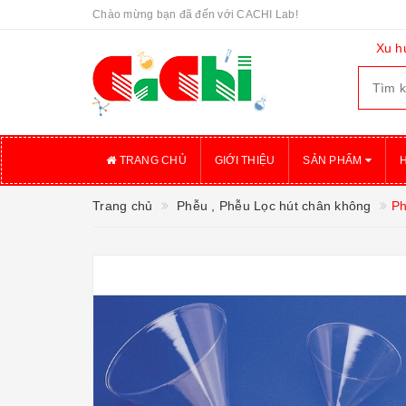
Chào mừng bạn đã đến với CACHI Lab!
Xu h
TRANG CHỦ
GIỚI THIỆU
SẢN PHẨM
Trang chủ
Phễu , Phễu Lọc hút chân không
Ph