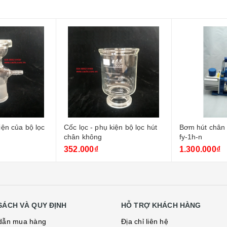
ện bộ lọc hút
Bơm hút chân không, model:
Phễu nhựa ph
fy-1h-n
1.300.000₫
2.750₫
SÁCH VÀ QUY ĐỊNH
HỖ TRỢ KHÁCH HÀNG
dẫn mua hàng
Địa chỉ liên hệ