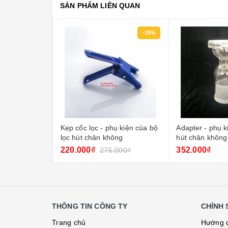
SẢN PHẨM LIÊN QUAN
-20%
ụ kiện của bộ
Adapter - phụ kiện của bộ lọc
Cốc lọc - phụ ki
ng
hút chân không
chân không
352.000₫
352.000₫
000₫
THÔNG TIN CÔNG TY
CHÍNH 
Trang chủ
Hướng 