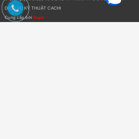
DỊCH VỤ KỸ THUẬT CACHI
Cung cấp bởi
Sapo