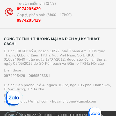
Tư vấn miễn phí (24/7)
0974205429
Góp ý, phản ánh (8h00 - 17h00)
0974205429
CÔNG TY TNHH THƯƠNG MẠI VÀ DỊCH VỤ KỸ THUẬT
CACHI
Địa chỉ ĐKKD: số 4, ngách 105/2, phố Thanh Am, P.Thượng
Thanh, Q.Long Biên, TP.Hà Nội, Việt Nam; Số ĐKKD:
0105946549 - cấp ngày 17/07/2012, được sửa đổi lần thứ 2,
ngày 05/05/2016 do Sở Kế hoạch và Đầu tư TP.Hà Nội cấp
Điện thoại :
0974205429
- 0969523381
Địa chỉ văn phòng: Số 4, ngách 105/2, ngõ 105 phố Thanh Am,
P. Việt Hưng, TP.Hà Nội
Email :
vanchuong.cc@gmail.com
- hovanchuong@gmail.com
© Bản quyền thuộc về CÔNG TY TNHH THƯƠNG MẠI VÀ