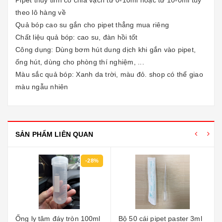
Pipet thủy tinh có chia vạch từ 0-10ml hoặc từ 10-0ml tùy
theo lô hàng về
Quả bóp cao su gắn cho pipet thẳng mua riêng
Chất liệu quả bóp: cao su, đàn hồi tốt
Công dụng: Dùng bơm hút dung dịch khi gắn vào pipet,
ống hút, dùng cho phòng thí nghiệm, ...
Màu sắc quả bóp: Xanh da trời, màu đỏ. shop có thể giao
màu ngẫu nhiên
SẢN PHẨM LIÊN QUAN
-28%
Ống ly tâm đáy tròn 100ml
Bộ 50 cái pipet paster 3ml