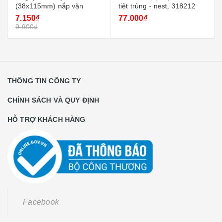
(38x115mm) nắp vặn
tiệt trùng - nest, 318212
7.150₫
77.000₫
9.900₫
THÔNG TIN CÔNG TY
CHÍNH SÁCH VÀ QUY ĐỊNH
HỖ TRỢ KHÁCH HÀNG
Facebook