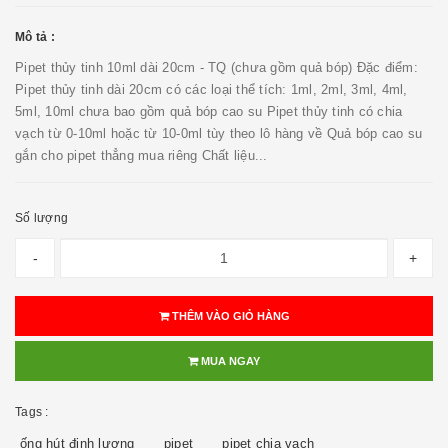
Mô tả :
Pipet thủy tinh 10ml dài 20cm - TQ (chưa gồm quả bóp) Đặc điểm:
Pipet thủy tinh dài 20cm có các loại thể tích: 1ml, 2ml, 3ml, 4ml,
5ml, 10ml chưa bao gồm quả bóp cao su Pipet thủy tinh có chia
vạch từ 0-10ml hoặc từ 10-0ml tùy theo lô hàng về Quả bóp cao su
gắn cho pipet thẳng mua riêng Chất liệu...
Số lượng
-
+
THÊM VÀO GIỎ HÀNG
MUA NGAY
Tags :
ống hút định lượng
pipet
pipet chia vạch