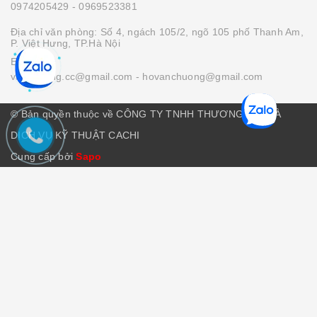
0974205429
- 0969523381
Địa chỉ văn phòng: Số 4, ngách 105/2, ngõ 105 phố Thanh Am,
P. Việt Hưng, TP.Hà Nội
Email :
vanchuong.cc@gmail.com
- hovanchuong@gmail.com
© Bản quyền thuộc về CÔNG TY TNHH THƯƠNG MẠI VÀ
DỊCH VỤ KỸ THUẬT CACHI
Cung cấp bởi
Sapo