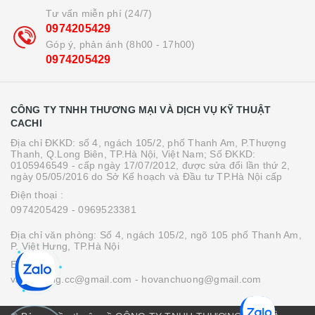
Tư vấn miễn phí (24/7)
0974205429
Góp ý, phản ánh (8h00 - 17h00)
0974205429
CÔNG TY TNHH THƯƠNG MẠI VÀ DỊCH VỤ KỸ THUẬT
CACHI
Địa chỉ ĐKKD: số 4, ngách 105/2, phố Thanh Am, P.Thượng
Thanh, Q.Long Biên, TP.Hà Nội, Việt Nam; Số ĐKKD:
0105946549 - cấp ngày 17/07/2012, được sửa đổi lần thứ 2,
ngày 05/05/2016 do Sở Kế hoạch và Đầu tư TP.Hà Nội cấp
Điện thoại :
0974205429
- 0969523381
Địa chỉ văn phòng: Số 4, ngách 105/2, ngõ 105 phố Thanh Am,
P. Việt Hưng, TP.Hà Nội
Email :
vanchuong.cc@gmail.com
- hovanchuong@gmail.com