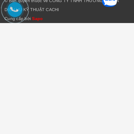
© Bản quyền thuộc về CÔNG TY TNHH THƯƠNG MẠI VÀ
DỊCH VỤ KỸ THUẬT CACHI
Cung cấp bởi
Sapo