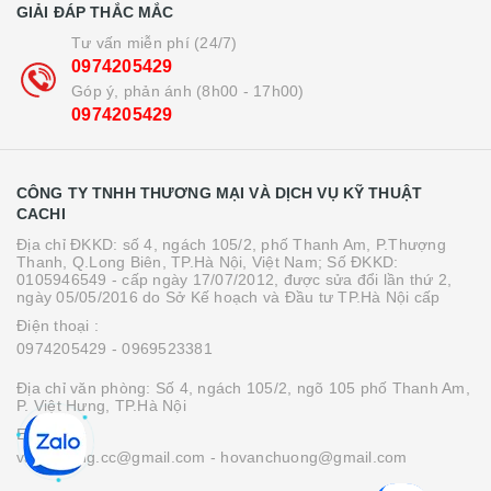
GIẢI ĐÁP THẮC MẮC
Tư vấn miễn phí (24/7)
0974205429
Góp ý, phản ánh (8h00 - 17h00)
0974205429
CÔNG TY TNHH THƯƠNG MẠI VÀ DỊCH VỤ KỸ THUẬT
CACHI
Địa chỉ ĐKKD: số 4, ngách 105/2, phố Thanh Am, P.Thượng
Thanh, Q.Long Biên, TP.Hà Nội, Việt Nam; Số ĐKKD:
0105946549 - cấp ngày 17/07/2012, được sửa đổi lần thứ 2,
ngày 05/05/2016 do Sở Kế hoạch và Đầu tư TP.Hà Nội cấp
Điện thoại :
0974205429
- 0969523381
Địa chỉ văn phòng: Số 4, ngách 105/2, ngõ 105 phố Thanh Am,
P. Việt Hưng, TP.Hà Nội
Email :
vanchuong.cc@gmail.com
- hovanchuong@gmail.com