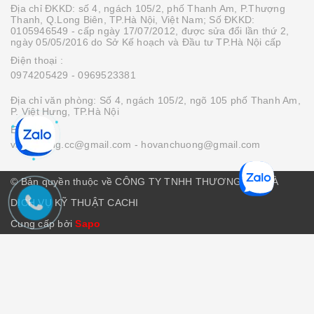
Địa chỉ ĐKKD: số 4, ngách 105/2, phố Thanh Am, P.Thượng
Thanh, Q.Long Biên, TP.Hà Nội, Việt Nam; Số ĐKKD:
0105946549 - cấp ngày 17/07/2012, được sửa đổi lần thứ 2,
ngày 05/05/2016 do Sở Kế hoạch và Đầu tư TP.Hà Nội cấp
Điện thoại :
0974205429
- 0969523381
Địa chỉ văn phòng: Số 4, ngách 105/2, ngõ 105 phố Thanh Am,
P. Việt Hưng, TP.Hà Nội
Email :
vanchuong.cc@gmail.com
- hovanchuong@gmail.com
© Bản quyền thuộc về CÔNG TY TNHH THƯƠNG MẠI VÀ
DỊCH VỤ KỸ THUẬT CACHI
Cung cấp bởi
Sapo