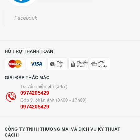
Facebook
HỖ TRỢ THANH TOÁN
GIẢI ĐÁP THẮC MẮC
Tư vấn miễn phí (24/7)
0974205429
Góp ý, phản ánh (8h00 - 17h00)
0974205429
CÔNG TY TNHH THƯƠNG MẠI VÀ DỊCH VỤ KỸ THUẬT
CACHI