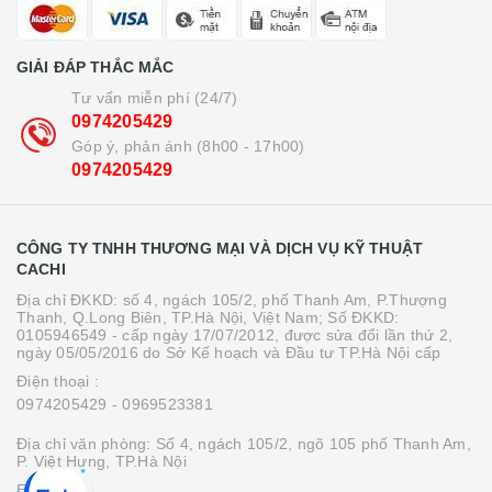
GIẢI ĐÁP THẮC MẮC
Tư vấn miễn phí (24/7)
0974205429
Góp ý, phản ánh (8h00 - 17h00)
0974205429
CÔNG TY TNHH THƯƠNG MẠI VÀ DỊCH VỤ KỸ THUẬT
CACHI
Địa chỉ ĐKKD: số 4, ngách 105/2, phố Thanh Am, P.Thượng
Thanh, Q.Long Biên, TP.Hà Nội, Việt Nam; Số ĐKKD:
0105946549 - cấp ngày 17/07/2012, được sửa đổi lần thứ 2,
ngày 05/05/2016 do Sở Kế hoạch và Đầu tư TP.Hà Nội cấp
Điện thoại :
0974205429
- 0969523381
Địa chỉ văn phòng: Số 4, ngách 105/2, ngõ 105 phố Thanh Am,
P. Việt Hưng, TP.Hà Nội
Email :