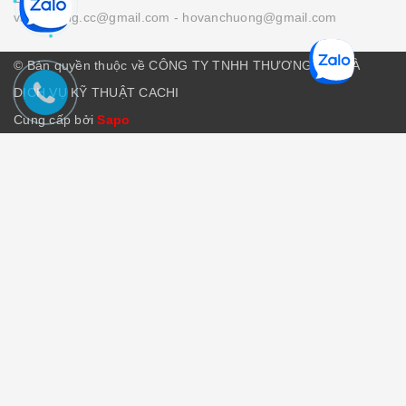
vanchuong.cc@gmail.com
- hovanchuong@gmail.com
© Bản quyền thuộc về CÔNG TY TNHH THƯƠNG MẠI VÀ
DỊCH VỤ KỸ THUẬT CACHI
Cung cấp bởi
Sapo