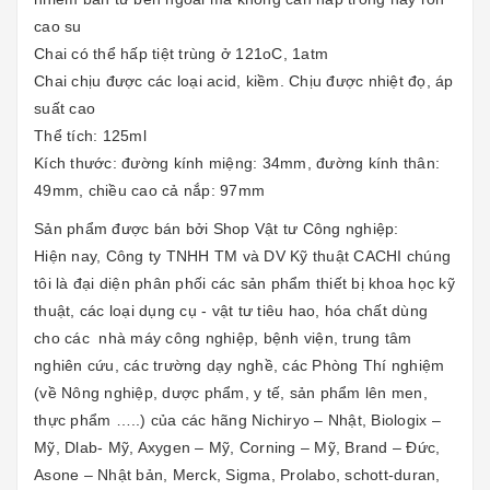
cao su
Chai có thể hấp tiệt trùng ở 121oC, 1atm
Chai chịu được các loại acid, kiềm. Chịu được nhiệt đọ, áp
suất cao
Thể tích: 125ml
Kích thước: đường kính miệng: 34mm, đường kính thân:
49mm, chiều cao cả nắp: 97mm
Sản phẩm được bán bởi Shop Vật tư Công nghiệp:
Hiện nay, Công ty TNHH TM và DV Kỹ thuật CACHI chúng
tôi là đại diện phân phối các sản phẩm thiết bị khoa học kỹ
thuật, các loại dụng cụ - vật tư tiêu hao, hóa chất dùng
cho các nhà máy công nghiệp, bệnh viện, trung tâm
nghiên cứu, các trường dạy nghề, các Phòng Thí nghiệm
(về Nông nghiệp, dược phẩm, y tế, sản phẩm lên men,
thực phẩm …..) của các hãng Nichiryo – Nhật, Biologix –
Mỹ, Dlab- Mỹ, Axygen – Mỹ, Corning – Mỹ, Brand – Đức,
Asone – Nhật bản, Merck, Sigma, Prolabo, schott-duran,