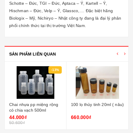
Schotte – Đức, TGI – Đức, Aptaca – Ý, Kartell – Ý,
Hischman – Đức, Velp – Ý, Glassco,.... Đặc biệt hãng
Biologix – Mỹ, Nichiryo – Nhật công ty đang là đại lý phân
phối chính thức tại thị trường Việt Nam.
SẢN PHẨM LIÊN QUAN
-13%
Chai nhựa pp miệng rộng
100 lọ thủy tinh 20ml ( nâu)
có chia vạch 500ml
44.000₫
660.000₫
50.600₫