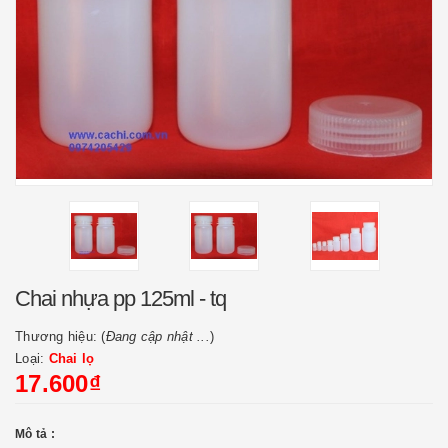
Chai nhựa pp 125ml - tq
Thương hiệu: (
Đang cập nhật ...
)
Loại:
Chai lọ
17.600₫
Mô tả :