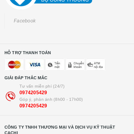
Facebook
HỖ TRỢ THANH TOÁN
GIẢI ĐÁP THẮC MẮC
Tư vấn miễn phí (24/7)
0974205429
Góp ý, phản ánh (8h00 - 17h00)
0974205429
CÔNG TY TNHH THƯƠNG MẠI VÀ DỊCH VỤ KỸ THUẬT
CACHI