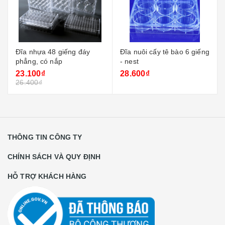
Đĩa nhựa 48 giếng đáy
Đĩa nuôi cấy tê bào 6 giếng
phẳng, có nắp
- nest
23.100₫
28.600₫
26.400₫
THÔNG TIN CÔNG TY
CHÍNH SÁCH VÀ QUY ĐỊNH
HỖ TRỢ KHÁCH HÀNG