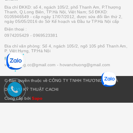
Địa chỉ ĐKKD: số 4, ngách 105/2, phố Thanh Am, P.Thượng
Thanh, Q.Long Biên, TP.Hà Nội, Việt Nam; Số ĐKKD:
0105946549 - cấp ngày 17/07/2012, được sửa đổi lần thứ 2,
ngày 05/05/2016 do Sở Kế hoạch và Đầu tư TP.Hà Nội cấp
Điện thoại :
0974205429
- 0969523381
Địa chỉ văn phòng: Số 4, ngách 105/2, ngõ 105 phố Thanh Am,
P. Việt Hưng, TP.Hà Nội
Email :
vanchuong.cc@gmail.com
- hovanchuong@gmail.com
© Bản quyền thuộc về CÔNG TY TNHH THƯƠNG MẠI VÀ
DỊCH VỤ KỸ THUẬT CACHI
Cung cấp bởi
Sapo