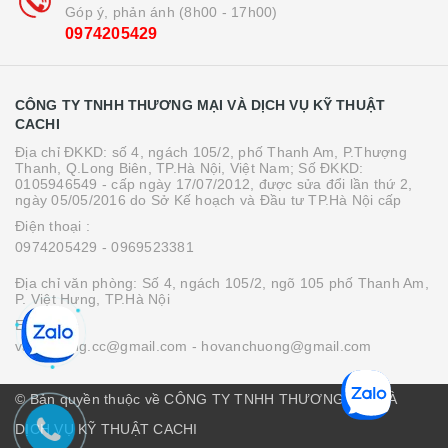
Góp ý, phản ánh (8h00 - 17h00)
0974205429
CÔNG TY TNHH THƯƠNG MẠI VÀ DỊCH VỤ KỸ THUẬT
CACHI
Địa chỉ ĐKKD: số 4, ngách 105/2, phố Thanh Am, P.Thượng
Thanh, Q.Long Biên, TP.Hà Nội, Việt Nam; Số ĐKKD:
0105946549 - cấp ngày 17/07/2012, được sửa đổi lần thứ 2,
ngày 05/05/2016 do Sở Kế hoạch và Đầu tư TP.Hà Nội cấp
Điện thoại :
0974205429
- 0969523381
Địa chỉ văn phòng: Số 4, ngách 105/2, ngõ 105 phố Thanh Am,
P. Việt Hưng, TP.Hà Nội
Email :
vanchuong.cc@gmail.com
- hovanchuong@gmail.com
© Bản quyền thuộc về CÔNG TY TNHH THƯƠNG MẠI VÀ
DỊCH VỤ KỸ THUẬT CACHI