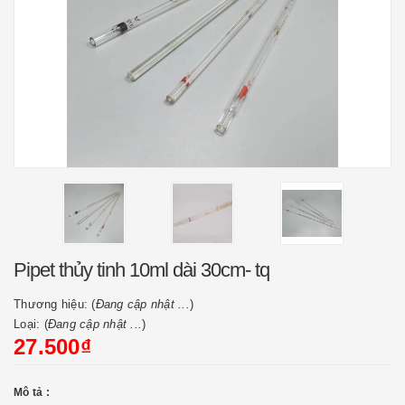
Pipet thủy tinh 10ml dài 30cm- tq
Thương hiệu: (
Đang cập nhật ...
)
Loại: (
Đang cập nhật ...
)
27.500₫
Mô tả :