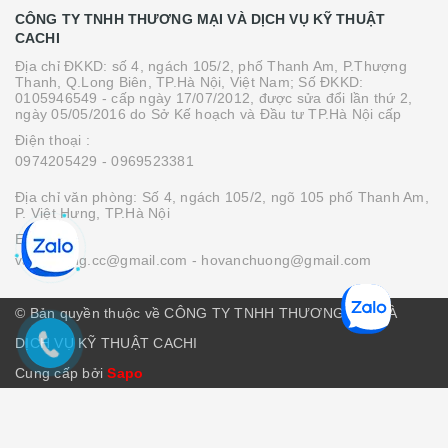
CÔNG TY TNHH THƯƠNG MẠI VÀ DỊCH VỤ KỸ THUẬT
CACHI
Địa chỉ ĐKKD: số 4, ngách 105/2, phố Thanh Am, P.Thượng
Thanh, Q.Long Biên, TP.Hà Nội, Việt Nam; Số ĐKKD:
0105946549 - cấp ngày 17/07/2012, được sửa đổi lần thứ 2,
ngày 05/05/2016 do Sở Kế hoạch và Đầu tư TP.Hà Nội cấp
Điện thoại :
0974205429
- 0969523381
Địa chỉ văn phòng: Số 4, ngách 105/2, ngõ 105 phố Thanh Am,
P. Việt Hưng, TP.Hà Nội
Email :
vanchuong.cc@gmail.com
- hovanchuong@gmail.com
© Bản quyền thuộc về CÔNG TY TNHH THƯƠNG MẠI VÀ
DỊCH VỤ KỸ THUẬT CACHI
Cung cấp bởi
Sapo