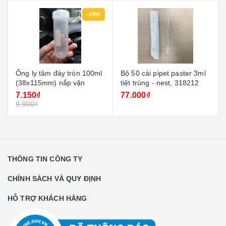
-28%
Ống ly tâm đáy tròn 100ml
Bộ 50 cái pipet paster 3ml
(38x115mm) nắp vặn
tiệt trùng - nest, 318212
7.150₫
77.000₫
9.900₫
THÔNG TIN CÔNG TY
CHÍNH SÁCH VÀ QUY ĐỊNH
HỖ TRỢ KHÁCH HÀNG