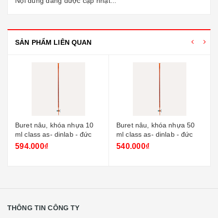
Nội dung đang được cập nhật...
SẢN PHẨM LIÊN QUAN
Buret nâu, khóa nhựa 10
Buret nâu, khóa nhựa 50
ml class as- dinlab - đức
ml class as- dinlab - đức
594.000₫
540.000₫
THÔNG TIN CÔNG TY