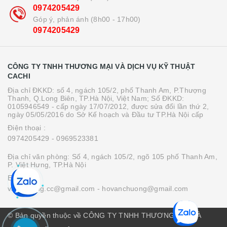
0974205429
Góp ý, phản ánh (8h00 - 17h00)
0974205429
CÔNG TY TNHH THƯƠNG MẠI VÀ DỊCH VỤ KỸ THUẬT
CACHI
Địa chỉ ĐKKD: số 4, ngách 105/2, phố Thanh Am, P.Thượng
Thanh, Q.Long Biên, TP.Hà Nội, Việt Nam; Số ĐKKD:
0105946549 - cấp ngày 17/07/2012, được sửa đổi lần thứ 2,
ngày 05/05/2016 do Sở Kế hoạch và Đầu tư TP.Hà Nội cấp
Điện thoại :
0974205429
- 0969523381
Địa chỉ văn phòng: Số 4, ngách 105/2, ngõ 105 phố Thanh Am,
P. Việt Hưng, TP.Hà Nội
Email :
vanchuong.cc@gmail.com
- hovanchuong@gmail.com
© Bản quyền thuộc về CÔNG TY TNHH THƯƠNG MẠI VÀ