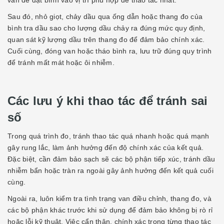
van để đặt bình vào vị trí phù hợp dễ thao tác nhất.
Sau đó, nhỏ giọt, chảy dầu qua ống dẫn hoặc thang đo của
bình tra dầu sao cho lượng dầu chảy ra đúng mức quy định,
quan sát kỹ lượng dầu trên thang đo để đảm bảo chính xác.
Cuối cùng, đóng van hoặc tháo bình ra, lưu trữ đúng quy trình
để tránh mất mát hoặc ôi nhiễm.
Các lưu ý khi thao tác để tránh sai
số
Trong quá trình đo, tránh thao tác quá nhanh hoặc quá mạnh
gây rung lắc, làm ảnh hưởng đến độ chính xác của kết quả.
Đặc biệt, cần đảm bảo sạch sẽ các bộ phận tiếp xúc, tránh dầu
nhiễm bẩn hoặc tràn ra ngoài gây ảnh hưởng đến kết quả cuối
cùng.
Ngoài ra, luôn kiểm tra tình trạng van điều chỉnh, thang đo, và
các bộ phận khác trước khi sử dụng để đảm bảo không bị rò rỉ
hoặc lỗi kỹ thuật. Việc cẩn thận, chính xác trong từng thao tác