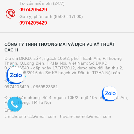
Tư vấn miễn phí (24/7)
0974205429
Góp ý, phản ánh (8h00 - 17h00)
0974205429
CÔNG TY TNHH THƯƠNG MẠI VÀ DỊCH VỤ KỸ THUẬT
CACHI
Địa chỉ ĐKKD: số 4, ngách 105/2, phố Thanh Am, P.Thượng
Thanh, Q.Long Biên, TP.Hà Nội, Việt Nam; Số ĐKKD:
0105946549 - cấp ngày 17/07/2012, được sửa đổi lần thứ 2,
ngày 05/05/2016 do Sở Kế hoạch và Đầu tư TP.Hà Nội cấp
Điện thoại :
0974205429
- 0969523381
Địa chỉ văn phòng: Số 4, ngách 105/2, ngõ 105 phố Thanh Am,
P. Việt Hưng, TP.Hà Nội
Email :
vanchuong.cc@gmail.com
- hovanchuong@gmail.com
© Bản quyền thuộc về CÔNG TY TNHH THƯƠNG MẠI VÀ