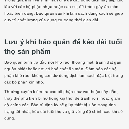
Trong quá trình vệ sinh, hạn chế để các dung dịch này tiếp xúc
lâu với các bộ phận nhựa hoặc cao su, để tránh gây ăn mòn
hoặc biến dạng. Bảo quản sau khi làm sạch đúng cách sẽ giúp
duy trì chất lượng của dụng cụ trong thời gian dài.
Lưu ý khi bảo quản để kéo dài tuổi
thọ sản phẩm
Bảo quản bình tra dầu nơi khô ráo, thoáng mát, tránh đặt gần
nguồn nhiệt hoặc nơi có hoá chất ăn mòn. Đảm bảo các bộ
phận khô ráo, không còn dư dung dịch làm sạch đặc biệt trong
các bộ phận kín nhỏ.
Thường xuyên kiểm tra các bộ phận như van hoặc dây dẫn,
thay thế phụ kiện bị hư hỏng kịp thời để tránh rò rỉ hoặc giảm
độ chính xác. Bảo trì định kỳ sẽ giúp thiết bị luôn trong tình
trạng tốt nhất, kéo dài tuổi thọ và giữ vững độ chính xác khi sử
dụng.