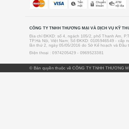
CÔNG TY TNHH THƯƠNG MẠI VÀ DỊCH VỤ KỸ TH
Địa chỉ ĐKKD: số 4, ngách 105/2, phố Thanh Am, P
TP.Hà Nội, Việt Nam; Số ĐKKD: 0105946549 - cấp n
lần thứ 2, ngày 05/05/2016 do Sở Kế hoạch và Đầu 
Điện thoại :
0974205429
- 0969523381
© Bản quyền thuộc về CÔNG TY TNHH THƯƠNG M