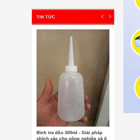
TIN TỨC
Giới thiệu
Hồ Văn 
Là một tron
dụng khá ph
cấu trúc vi 
hiển vi điện
[Đọc tiếp...]
sóng điện t
dùng t...
Bình tra dầu 300ml - Giải pháp
chính xác cho công nghiệp và ô