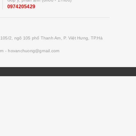
0974205429
 105/2, ngõ 105 phố Thanh Am, P. Việt Hưng, TP.Hà
om
- hovanchuong@gmail.com