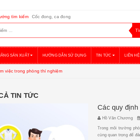
ướng tìm kiếm
Cốc đong, ca đong
HÃNG SẢN XUẤT
HƯỚNG DẪN SỬ DỤNG
TIN TỨC
LIÊN HỆ
àm việc trong phòng thí nghiệm
CẢ TIN TỨC
Các quy định 
Hồ Văn Chương
Trong môi trường phòn
cùng quan trọng để đ