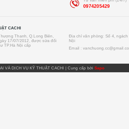
0974205429
UẬT CACHI
.Thượng Thanh, Q.Long Biên,
Địa chỉ văn phòng: Số 4, ngách
gày 17/07/2012, được sửa đổi
Nội
tư TP.Hà Nội cấp
Email :
vanchuong.cc@gmail.c
ẠI VÀ DỊCH VỤ KỸ THUẬT CACHI
|
Cung cấp bởi
Sapo