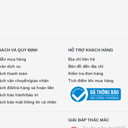
SÁCH VÀ QUY ĐỊNH
HỖ TRỢ KHÁCH HÀNG
dẫn mua hàng
Địa chỉ liên hệ
oản dịch vụ
Bản đồ đến địa chỉ
ách thanh toán
Kiểm tra đơn hàng
ách vận chuyển/giao nhận
Tích điểm khi mua hàng
ách đổi/trả hàng và hoàn tiền
ách bảo hành/bảo trì
ách bảo mật thông tin cá nhân
GIẢI ĐÁP THẮC MẮC
Tư vấn miễn phí (24/7)