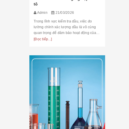
tô
Admin
21/03/2026
Trong lĩnh vực kiểm tra dầu, việc đo
lường chính xác lượng dầu là vô cùng
quan trọng để đảm bảo hoạt động của
máy móc và thiết bị luôn hiệu quả. Một
[Đọc tiếp...]
trong những dụng cụ đo lường được ưa
chuộng hiệ...