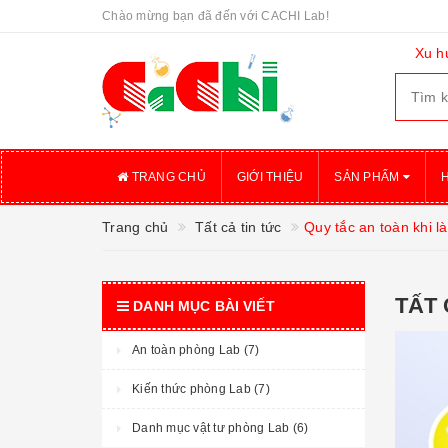
Chào mừng bạn đã đến với CACHI Lab!
Xu h
TRANG CHỦ
GIỚI THIỆU
SẢN PHẨM
Trang chủ
Tất cả tin tức
Quy tắc an toàn khi l
TẤT 
DANH MỤC BÀI VIẾT
An toàn phòng Lab (7)
Kiến thức phòng Lab (7)
Danh mục vật tư phòng Lab (6)