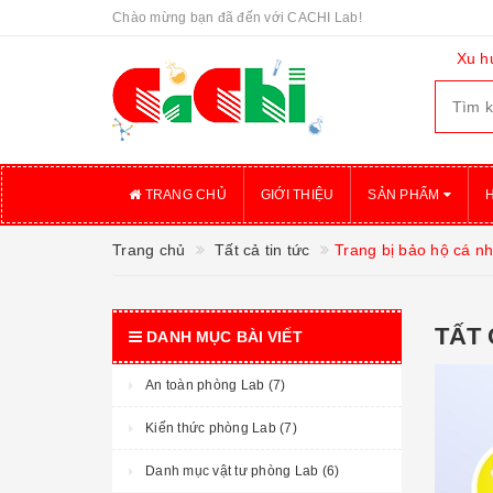
Chào mừng bạn đã đến với CACHI Lab!
Xu h
TRANG CHỦ
GIỚI THIỆU
SẢN PHẨM
Trang chủ
Tất cả tin tức
Trang bị bảo hộ cá n
TẤT 
DANH MỤC BÀI VIẾT
An toàn phòng Lab (7)
Kiến thức phòng Lab (7)
Danh mục vật tư phòng Lab (6)