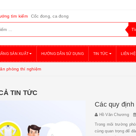
ướng tìm kiếm
Cốc đong, ca đong
HÃNG SẢN XUẤT
HƯỚNG DẪN SỬ DỤNG
TIN TỨC
LIÊN HỆ
hân phòng thí nghiệm
CẢ TIN TỨC
Các quy định 
Hồ Văn Chương
Trong môi trường phòn
cùng quan trọng để đ