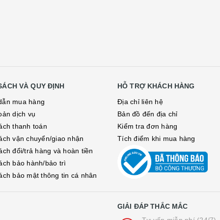
SÁCH VÀ QUY ĐỊNH
HỖ TRỢ KHÁCH HÀNG
dẫn mua hàng
Địa chỉ liên hệ
oản dịch vụ
Bản đồ đến địa chỉ
ách thanh toán
Kiểm tra đơn hàng
ách vận chuyển/giao nhận
Tích điểm khi mua hàng
ách đổi/trả hàng và hoàn tiền
ách bảo hành/bảo trì
ách bảo mật thông tin cá nhân
GIẢI ĐÁP THẮC MẮC
Tư vấn miễn phí (24/7)