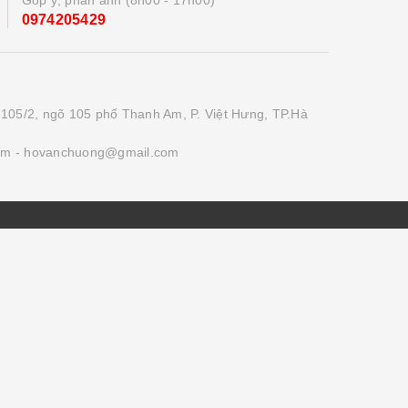
0974205429
 105/2, ngõ 105 phố Thanh Am, P. Việt Hưng, TP.Hà
om
- hovanchuong@gmail.com