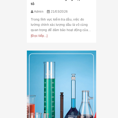
tô
Admin
21/03/2026
Trong lĩnh vực kiểm tra dầu, việc đo
lường chính xác lượng dầu là vô cùng
quan trọng để đảm bảo hoạt động của
máy móc và thiết bị luôn hiệu quả. Một
[Đọc tiếp...]
trong những dụng cụ đo lường được ưa
chuộng hiệ...