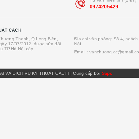
0974205429
UẬT CACHI
.Thượng Thanh, Q.Long Biên,
Địa chỉ văn phòng: Số 4, ngách
gày 17/07/2012, được sửa đổi
Nội
tư TP.Hà Nội cấp
Email :
vanchuong.cc@gmail.c
ẠI VÀ DỊCH VỤ KỸ THUẬT CACHI
|
Cung cấp bởi
Sapo