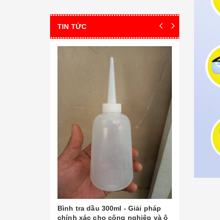
TIN TỨC
Giới thiệu
Hồ Văn 
Là một tron
dụng khá ph
cấu trúc vi 
hiển vi điện
[Đọc tiếp...]
sóng điện t
dùng t...
Bình tra dầu 300ml - Giải pháp
chính xác cho công nghiệp và ô