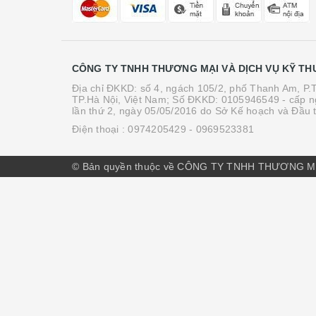
CÔNG TY TNHH THƯƠNG MẠI VÀ DỊCH VỤ KỸ TH
Địa chỉ ĐKKD: số 4, ngách 105/2, phố Thanh Am, P
TP.Hà Nội, Việt Nam; Số ĐKKD: 0105946549 - cấp n
lần thứ 2, ngày 05/05/2016 do Sở Kế hoạch và Đầu 
Điện thoại :
0974205429
- 0969523381
© Bản quyền thuộc về CÔNG TY TNHH THƯƠNG M