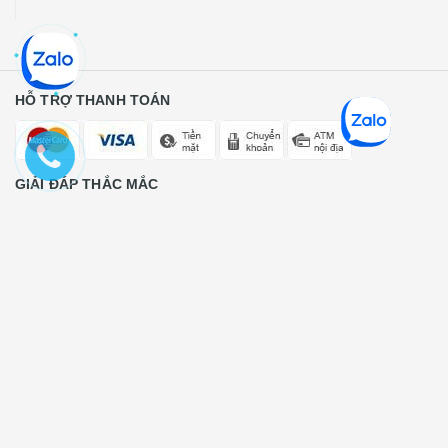
HỖ TRỢ THANH TOÁN
GIẢI ĐÁP THẮC MẮC
Tư vấn miễn phí (24/7)
0974205429
Góp ý, phản ánh (8h00 - 17h00)
0974205429
CÔNG TY TNHH THƯƠNG MẠI VÀ DỊCH VỤ KỸ THUẬT
CACHI
Địa chỉ ĐKKD: số 4, ngách 105/2, phố Thanh Am, P.Thượng
Thanh, Q.Long Biên, TP.Hà Nội, Việt Nam; Số ĐKKD:
0105946549 - cấp ngày 17/07/2012, được sửa đổi lần thứ 2,
ngày 05/05/2016 do Sở Kế hoạch và Đầu tư TP.Hà Nội cấp