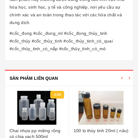
hóa học, sinh học, y tế và công nghiệp, nơi yêu cầu sự
chính xác và an toàn trong thao tác với các hóa chất và
dung dịch.
#cốc_đong #cốc_đong_ml #cốc_đong_thủy_tinh
#cốc_thủy #cốc_thủy_tinh #cốc_thủy_tinh_có_quai
#cốc_thủy_tinh_có_nắp #cốc_thủy_tinh_có_mỏ
SẢN PHẨM LIÊN QUAN
-13%
Chai nhựa pp miệng rộng
100 lọ thủy tinh 20ml ( nâu)
có chia vạch 500ml