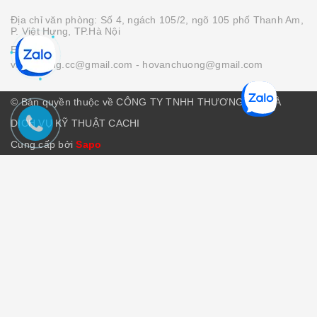
Địa chỉ văn phòng: Số 4, ngách 105/2, ngõ 105 phố Thanh Am,
P. Việt Hưng, TP.Hà Nội
Email :
vanchuong.cc@gmail.com
- hovanchuong@gmail.com
© Bản quyền thuộc về CÔNG TY TNHH THƯƠNG MẠI VÀ
DỊCH VỤ KỸ THUẬT CACHI
Cung cấp bởi
Sapo